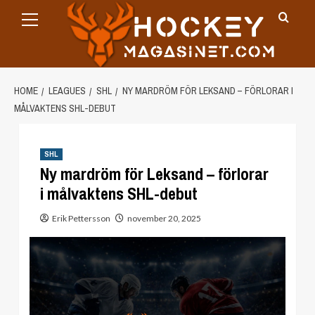
Primary
Skip
Menu
to
content
HOME
LEAGUES
SHL
NY MARDRÖM FÖR LEKSAND – FÖRLORAR I
MÅLVAKTENS SHL-DEBUT
SHL
Ny mardröm för Leksand – förlorar
i målvaktens SHL-debut
Erik Pettersson
november 20, 2025