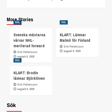
More Stories
SHL
SHL
Svenska mästarna
KLART: Lämnar
värvar NHL-
Malmö för Finland
meriterad forward
Erik Pettersson
augusti 6, 2026
Erik Pettersson
augusti 6, 2026
SHL
KLART: Brodin
lämnar Björklöven
Erik Pettersson
augusti 6, 2026
Sök