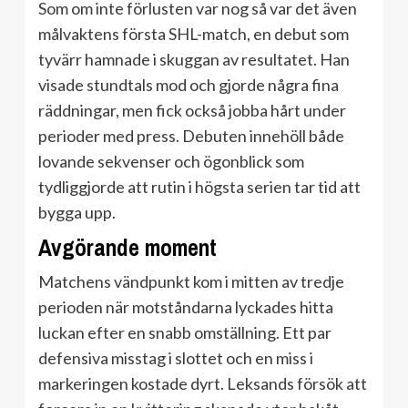
Som om inte förlusten var nog så var det även
målvaktens första SHL-match, en debut som
tyvärr hamnade i skuggan av resultatet. Han
visade stundtals mod och gjorde några fina
räddningar, men fick också jobba hårt under
perioder med press. Debuten innehöll både
lovande sekvenser och ögonblick som
tydliggjorde att rutin i högsta serien tar tid att
bygga upp.
Avgörande moment
Matchens vändpunkt kom i mitten av tredje
perioden när motståndarna lyckades hitta
luckan efter en snabb omställning. Ett par
defensiva misstag i slottet och en miss i
markeringen kostade dyrt. Leksands försök att