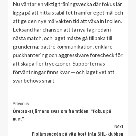
Nu väntar en viktig träningsvecka där fokus lär
ligga på att hitta stabilitet framför eget mål och
att ge den nye målvakten tid att växa in i rollen.
Leksand har chansen att ta nya tag redan i
nästa match, och laget måste gå tillbaka till
grunderna: bättre kommunikation, enklare
puckhantering och aggressivare forecheck för
att skapa fler tryckzoner. Supporternas
förväntningar finns kvar — och laget vet att
svar behövs snart.
Continue
Previous
Örebro-stjärnans svar om framtiden: ”Fokus på
Reading
nuet”
Next
Fjolårssuccén på väg bort från SHL-klubben