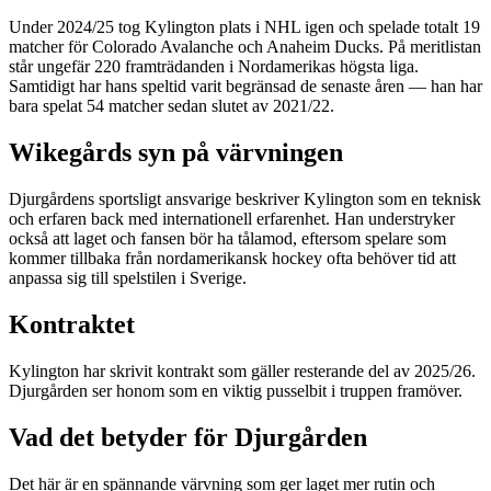
Under 2024/25 tog Kylington plats i NHL igen och spelade totalt 19
matcher för Colorado Avalanche och Anaheim Ducks. På meritlistan
står ungefär 220 framträdanden i Nordamerikas högsta liga.
Samtidigt har hans speltid varit begränsad de senaste åren — han har
bara spelat 54 matcher sedan slutet av 2021/22.
Wikegårds syn på värvningen
Djurgårdens sportsligt ansvarige beskriver Kylington som en teknisk
och erfaren back med internationell erfarenhet. Han understryker
också att laget och fansen bör ha tålamod, eftersom spelare som
kommer tillbaka från nordamerikansk hockey ofta behöver tid att
anpassa sig till spelstilen i Sverige.
Kontraktet
Kylington har skrivit kontrakt som gäller resterande del av 2025/26.
Djurgården ser honom som en viktig pusselbit i truppen framöver.
Vad det betyder för Djurgården
Det här är en spännande värvning som ger laget mer rutin och