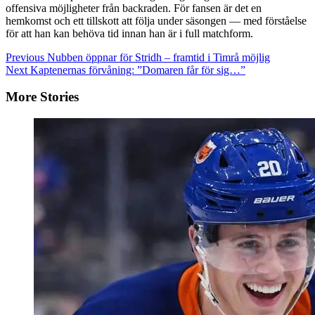
offensiva möjligheter från backraden. För fansen är det en
hemkomst och ett tillskott att följa under säsongen — med förståelse
för att han kan behöva tid innan han är i full matchform.
Continue
Previous
Nubben öppnar för Stridh – framtid i Timrå möjlig
Next
Kaptenernas förvåning: ”Domaren får för sig…”
Reading
More Stories