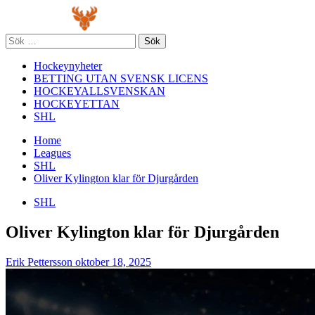
Skip
Primary
to
Menu
content
Sök
efter:
Hockeynyheter
BETTING UTAN SVENSK LICENS
HOCKEYALLSVENSKAN
HOCKEYETTAN
SHL
Home
Leagues
SHL
Oliver Kylington klar för Djurgården
SHL
Oliver Kylington klar för Djurgården
Erik Pettersson
oktober 18, 2025