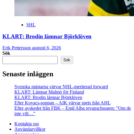
SHL
KLART: Brodin lämnar Björklöven
Erik Pettersson
augusti 6, 2026
Sök
Sök
Senaste inläggen
Svenska mästarna värvar NHL-meriterad forward
KLART: Lämnar Malmö för Finland
KLART: Brodin lämnar Björklöven
Efter Kovacs-soppan – AIK värvar spets från AHL
Efter avskedet från FBK – Emil Alba revanschsugen: ”Om de
inte vill…”
Kontakta oss
Användarvillkor