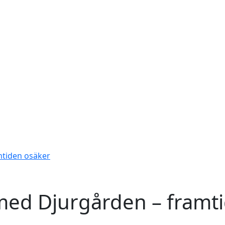
mtiden osäker
 med Djurgården – framt