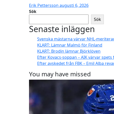
Erik Pettersson
augusti 6, 2026
Sök
Sök
Senaste inläggen
Svenska mästarna värvar NHL-meritera
KLART: Lämnar Malmö för Finland
KLART: Brodin lämnar Björklöven
Efter Kovacs-soppan – AIK värvar spets
Efter avskedet från FBK – Emil Alba rev
You may have missed