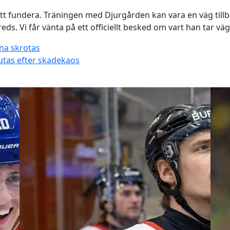
att fundera. Träningen med Djurgården kan vara en väg tillba
eds. Vi får vänta på ett officiellt besked om vart han tar vä
rna skrotas
slutas efter skadekaos