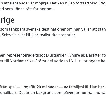
h att flera vägar är möjliga. Det kan bli en fortsättning i N
 vad som känns rätt för honom.
erige
m tänkbara svenska destinationer om han väljer att stann
Schweiz eller NHL är realistiska scenarier.
 representerade tidigt Djurgården i yngre år. Därefter följ
över till Nordamerika. Störst del av tiden i NHL tillbringade 
 från spel — ungefär 20 månader — av familjeskäl. Han har ö
v ohållbart. Det är en bakgrund som påverkar hur han nu välj