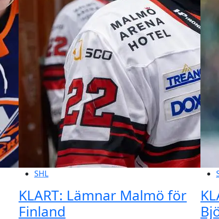
SHL
KLART: Lämnar Malmö för
KL
Finland
Bj