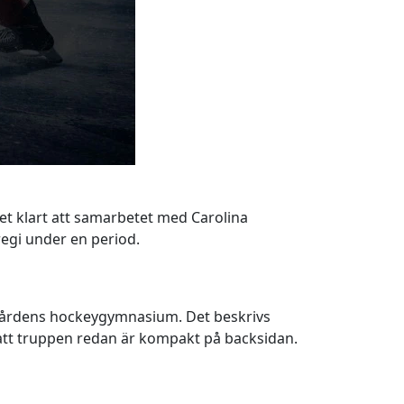
det klart att samarbetet med Carolina
regi under en period.
rgårdens hockeygymnasium. Det beskrivs
n att truppen redan är kompakt på backsidan.