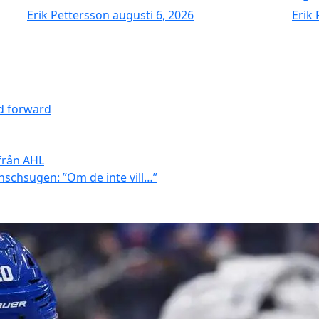
Erik Pettersson
augusti 6, 2026
Erik
d forward
 från AHL
anschsugen: ”Om de inte vill…”