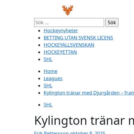
Skip
Primary
to
Menu
content
Sök
efter:
Hockeynyheter
BETTING UTAN SVENSK LICENS
HOCKEYALLSVENSKAN
HOCKEYETTAN
SHL
Home
Leagues
SHL
Kylington tränar med Djurgården – fra
SHL
Kylington tränar
Erik Pettersson
oktober 8, 2025