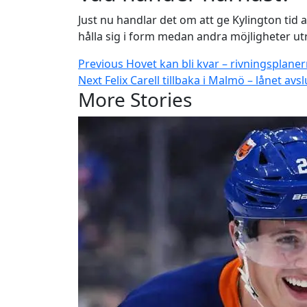
Just nu handlar det om att ge Kylington tid 
hålla sig i form medan andra möjligheter utr
Continue
Previous
Hovet kan bli kvar – rivningsplane
Next
Felix Carell tillbaka i Malmö – lånet av
Reading
More Stories