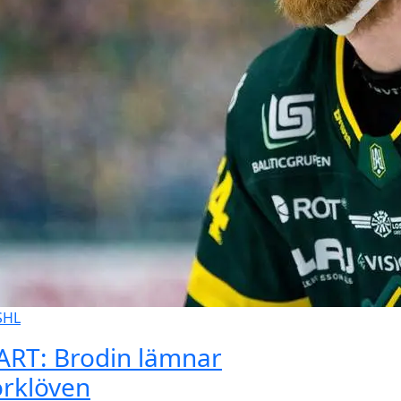
SHL
ART: Brodin lämnar
örklöven