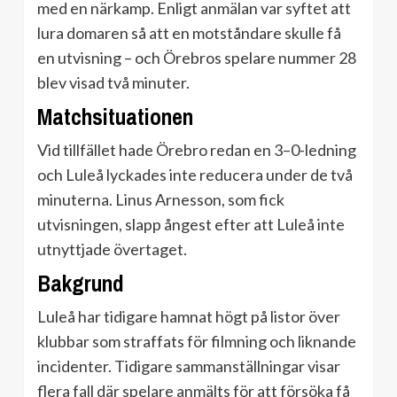
med en närkamp. Enligt anmälan var syftet att
lura domaren så att en motståndare skulle få
en utvisning – och Örebros spelare nummer 28
blev visad två minuter.
Matchsituationen
Vid tillfället hade Örebro redan en 3–0-ledning
och Luleå lyckades inte reducera under de två
minuterna. Linus Arnesson, som fick
utvisningen, slapp ångest efter att Luleå inte
utnyttjade övertaget.
Bakgrund
Luleå har tidigare hamnat högt på listor över
klubbar som straffats för filmning och liknande
incidenter. Tidigare sammanställningar visar
flera fall där spelare anmälts för att försöka få