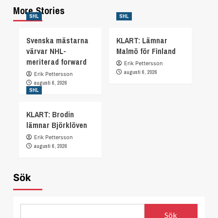
More Stories
SHL
SHL
Svenska mästarna
KLART: Lämnar
värvar NHL-
Malmö för Finland
meriterad forward
Erik Pettersson
augusti 6, 2026
Erik Pettersson
augusti 6, 2026
SHL
KLART: Brodin
lämnar Björklöven
Erik Pettersson
augusti 6, 2026
Sök
Sök