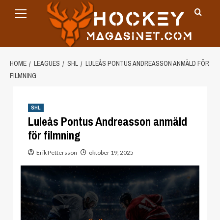
Primary
Skip
Menu
to
content
HOME
LEAGUES
SHL
LULEÅS PONTUS ANDREASSON ANMÄLD FÖR
FILMNING
SHL
Luleås Pontus Andreasson anmäld
för filmning
Erik Pettersson
oktober 19, 2025