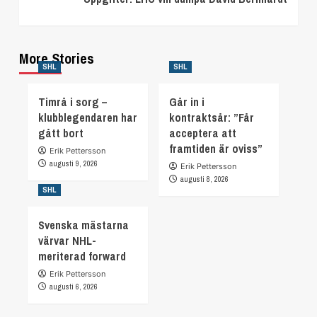
More Stories
SHL
SHL
Timrå i sorg –
Går in i
klubblegendaren har
kontraktsår: ”Får
gått bort
acceptera att
framtiden är oviss”
Erik Pettersson
augusti 9, 2026
Erik Pettersson
augusti 8, 2026
SHL
Svenska mästarna
värvar NHL-
meriterad forward
Erik Pettersson
augusti 6, 2026