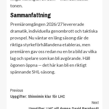
tonen.
Sammanfattning
Premiäromgången 2026/27 levererade
dramatik, individuella genombrott och taktiska
provspel. Nu väntar en lång säsong där de
riktiga styrkeförhållandena etableras, men
premiären gav oss redan nu en bra bild av vilka
lag och spelare som kan bli avgörande. Håll
ögonen öppna — det här kan bli en riktigt
spännande SHL-säsong.
Continue
Previous
Uppgifter: Shinnimin klar för LHC
Reading
Next
Uppgifter: LHC vill dumpa David Bernhardt