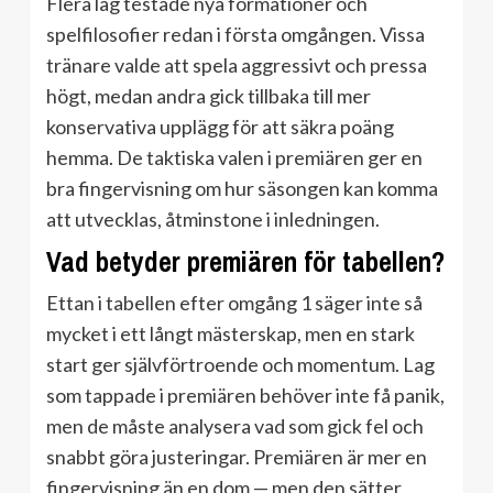
Flera lag testade nya formationer och
spelfilosofier redan i första omgången. Vissa
tränare valde att spela aggressivt och pressa
högt, medan andra gick tillbaka till mer
konservativa upplägg för att säkra poäng
hemma. De taktiska valen i premiären ger en
bra fingervisning om hur säsongen kan komma
att utvecklas, åtminstone i inledningen.
Vad betyder premiären för tabellen?
Ettan i tabellen efter omgång 1 säger inte så
mycket i ett långt mästerskap, men en stark
start ger självförtroende och momentum. Lag
som tappade i premiären behöver inte få panik,
men de måste analysera vad som gick fel och
snabbt göra justeringar. Premiären är mer en
fingervisning än en dom — men den sätter