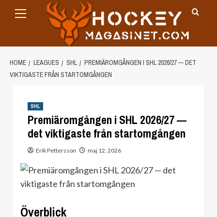
Primary
Skip
Menu
to
content
HOME
LEAGUES
SHL
PREMIÄROMGÅNGEN I SHL 2026/27 — DET
VIKTIGASTE FRÅN STARTOMGÅNGEN
SHL
Premiäromgången i SHL 2026/27 —
det viktigaste från startomgången
Erik Pettersson
maj 12, 2026
Överblick