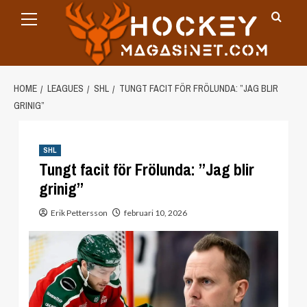
Primary
Skip
Menu
to
content
HOME
LEAGUES
SHL
TUNGT FACIT FÖR FRÖLUNDA: ”JAG BLIR
GRINIG”
SHL
Tungt facit för Frölunda: ”Jag blir
grinig”
Erik Pettersson
februari 10, 2026