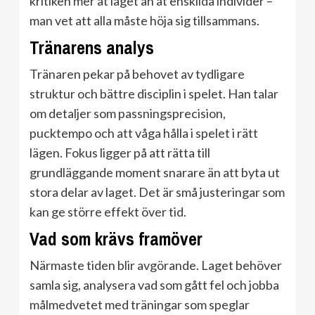
kritiken mer åt laget än åt enskilda individer –
man vet att alla måste höja sig tillsammans.
Tränarens analys
Tränaren pekar på behovet av tydligare
struktur och bättre disciplin i spelet. Han talar
om detaljer som passningsprecision,
pucktempo och att våga hålla i spelet i rätt
lägen. Fokus ligger på att rätta till
grundläggande moment snarare än att byta ut
stora delar av laget. Det är små justeringar som
kan ge större effekt över tid.
Vad som krävs framöver
Närmaste tiden blir avgörande. Laget behöver
samla sig, analysera vad som gått fel och jobba
målmedvetet med träningar som speglar