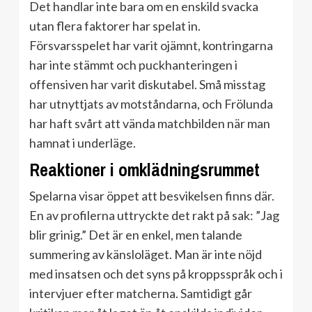
Det handlar inte bara om en enskild svacka
utan flera faktorer har spelat in.
Försvarsspelet har varit ojämnt, kontringarna
har inte stämmt och puckhanteringen i
offensiven har varit diskutabel. Små misstag
har utnyttjats av motståndarna, och Frölunda
har haft svårt att vända matchbilden när man
hamnat i underläge.
Reaktioner i omklädningsrummet
Spelarna visar öppet att besvikelsen finns där.
En av profilerna uttryckte det rakt på sak: ”Jag
blir grinig.” Det är en enkel, men talande
summering av känsloläget. Man är inte nöjd
med insatsen och det syns på kroppsspråk och i
intervjuer efter matcherna. Samtidigt går