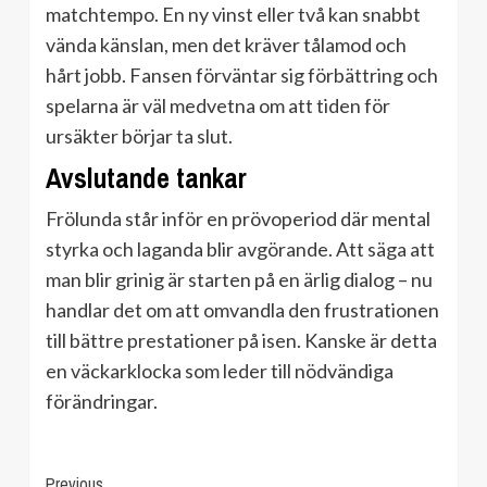
matchtempo. En ny vinst eller två kan snabbt
vända känslan, men det kräver tålamod och
hårt jobb. Fansen förväntar sig förbättring och
spelarna är väl medvetna om att tiden för
ursäkter börjar ta slut.
Avslutande tankar
Frölunda står inför en prövoperiod där mental
styrka och laganda blir avgörande. Att säga att
man blir grinig är starten på en ärlig dialog – nu
handlar det om att omvandla den frustrationen
till bättre prestationer på isen. Kanske är detta
en väckarklocka som leder till nödvändiga
förändringar.
Continue
Previous