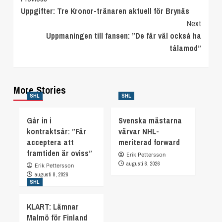
Uppgifter: Tre Kronor-tränaren aktuell för Brynäs
Reading
Next
Uppmaningen till fansen: ”De får väl också ha
tålamod”
More Stories
SHL
SHL
Går in i
Svenska mästarna
kontraktsår: ”Får
värvar NHL-
acceptera att
meriterad forward
framtiden är oviss”
Erik Pettersson
augusti 6, 2026
Erik Pettersson
augusti 8, 2026
SHL
KLART: Lämnar
Malmö för Finland