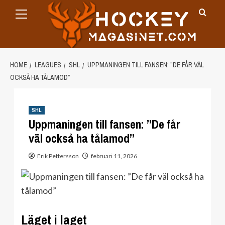
Primary
Skip
Menu
to
content
HOME
LEAGUES
SHL
UPPMANINGEN TILL FANSEN: ”DE FÅR VÄL
OCKSÅ HA TÅLAMOD”
SHL
Uppmaningen till fansen: ”De får
väl också ha tålamod”
Erik Pettersson
februari 11, 2026
Läget i laget