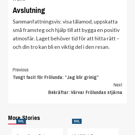
Avslutning
Sammanfattningsvis: visa tålamod, uppskatta
små framsteg och hjälp till att bygga en positiv
atmosfär. Laget behöver tid för att hitta rätt –
och din tro kan bli en viktig del i den resan.
Continue
Previous
Tungt facit för Frölunda: ”Jag blir grinig”
Reading
Next
Bekräftar: Värvar Frölundas stjärna
More Stories
SHL
SHL