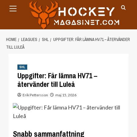
Primary
Skip
Menu
to
content
HOME
LEAGUES
SHL
UPPGIFTER: FÅR LÄMNA HV71 – ÅTERVÄNDER
TILL LULEÅ
SHL
Uppgifter: Får lämna HV71 –
återvänder till Luleå
Erik Pettersson
maj 15, 2026
Snabb sammanfattning