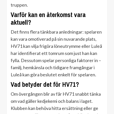
truppen.
Varför kan en återkomst vara
aktuell?
Det finns flera tänkbara anledningar: spelaren
kan vara omotiverad på sin nuvarande plats,
HV71 kan vilja frigöra löneutrymme eller Luleå
har identifierat ett tomrum som just han kan
fylla. Dessutom spelar personliga faktorer in –
familj, hemkänsla och tidigare framgångar i
Luleå kan göra beslutet enkelt för spelaren.
Vad betyder det för HV71?
Om övergången blir av får HV71 snabbt tänka
om vad gäller kedjekemi och balans i laget.
Klubben kan behöva hitta ersättning eller ge