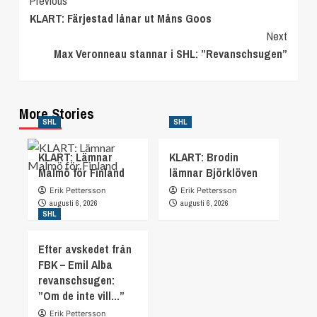
Continue
Previous
KLART: Färjestad lånar ut Måns Goos
Reading
Next
Max Veronneau stannar i SHL: ”Revanschsugen”
More Stories
SHL
SHL
KLART: Lämnar
KLART: Brodin
Malmö för Finland
lämnar Björklöven
Erik Pettersson
Erik Pettersson
augusti 6, 2026
augusti 6, 2026
SHL
Efter avskedet från
FBK – Emil Alba
revanschsugen:
”Om de inte vill…”
Erik Pettersson