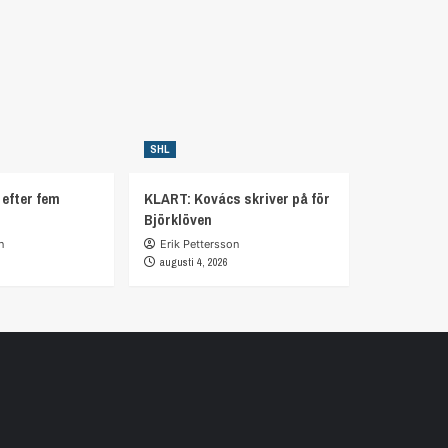
SHL
 efter fem
KLART: Kovács skriver på för
Björklöven
n
Erik Pettersson
augusti 4, 2026