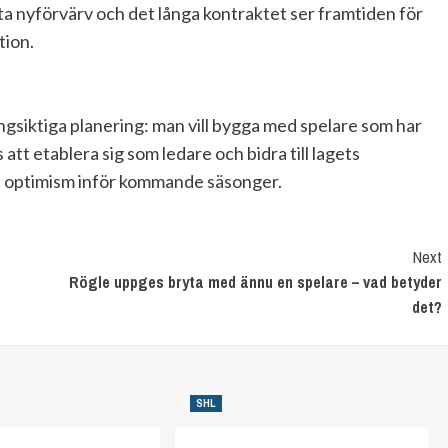
tta nyförvärv och det långa kontraktet ser framtiden för
tion.
ngsiktiga planering: man vill bygga med spelare som har
att etablera sig som ledare och bidra till lagets
na optimism inför kommande säsonger.
Next
Rögle uppges bryta med ännu en spelare – vad betyder
det?
SHL