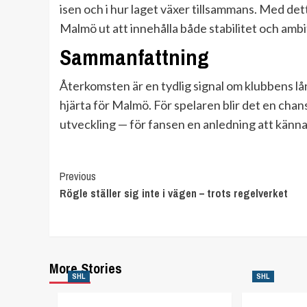
isen och i hur laget växer tillsammans. Med de
Malmö ut att innehålla både stabilitet och ambi
Sammanfattning
Återkomsten är en tydlig signal om klubbens lå
hjärta för Malmö. För spelaren blir det en chans 
utveckling — för fansen en anledning att kän
Continue
Previous
Rögle ställer sig inte i vägen – trots regelverket
Reading
More Stories
SHL
SHL