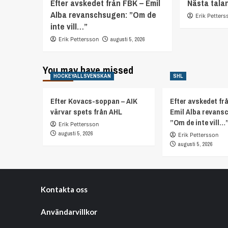
Efter avskedet från FBK – Emil
Nästa tala
Alba revanschsugen: ”Om de
Erik Petters
inte vill…”
Erik Pettersson
augusti 5, 2026
You may have missed
HOCKEYALLSVENSKAN
SHL
Efter Kovacs-soppan – AIK
Efter avskedet fr
värvar spets från AHL
Emil Alba revans
”Om de inte vill…
Erik Pettersson
augusti 5, 2026
Erik Pettersson
augusti 5, 2026
Kontakta oss
Användarvillkor