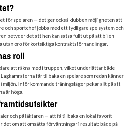
tet?
et för spelaren — det ger också klubben möjligheten att
e och sportchef jobba med ett tydligare spelsystem och
 betyder det att hen kan satsa fullt ut på att bli en
ra utan oro för kortsiktiga kontraktsförhandlingar.
as roll
are att räkna med i truppen, vilket underlättar både
. Lagkamraterna får tillbaka en spelare som redan känner
t i miljön. Inför kommande träningsläger pekar allt på att
na är höga.
framtidsutsikter
ler och på läktaren — att få tillbaka en lokal favorit
 det om att omsätta förväntningar i resultat: både på