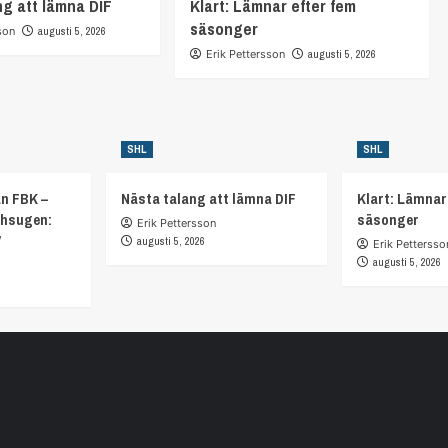
ng att lämna DIF
Klart: Lämnar efter fem
säsonger
son
augusti 5, 2026
Erik Pettersson
augusti 5, 2026
SHL
SHL
ån FBK –
Nästa talang att lämna DIF
Klart: Lämnar
chsugen:
säsonger
Erik Pettersson
”
augusti 5, 2026
Erik Pettersso
augusti 5, 2026