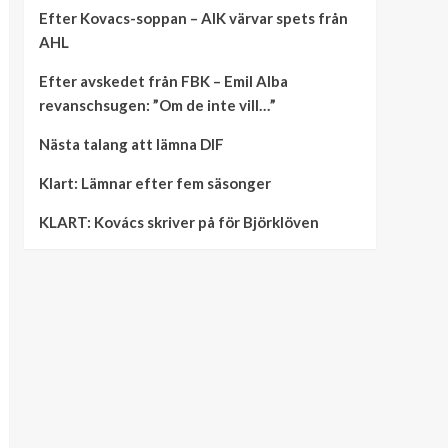
Efter Kovacs-soppan – AIK värvar spets från
AHL
Efter avskedet från FBK – Emil Alba
revanschsugen: ”Om de inte vill…”
Nästa talang att lämna DIF
Klart: Lämnar efter fem säsonger
KLART: Kovács skriver på för Björklöven