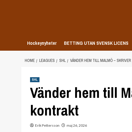
Skip
to
content
Hockeynyheter
BETTING UTAN SVENSK LICENS
HOME
LEAGUES
SHL
VÄNDER HEM TILL MALMÖ – SKRIVE
SHL
Vänder hem till M
kontrakt
Erik Pettersson
maj 26, 2026