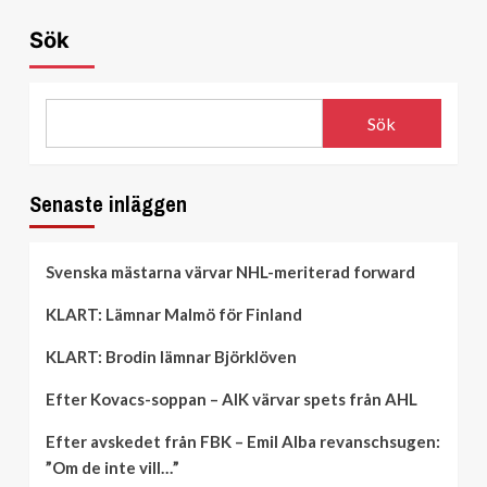
Sök
Sök
Senaste inläggen
Svenska mästarna värvar NHL-meriterad forward
KLART: Lämnar Malmö för Finland
KLART: Brodin lämnar Björklöven
Efter Kovacs-soppan – AIK värvar spets från AHL
Efter avskedet från FBK – Emil Alba revanschsugen:
”Om de inte vill…”