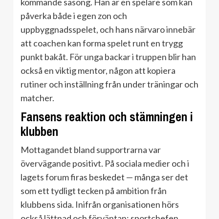
kommande säsong. Han är en spelare som kan
påverka både i egen zon och
uppbyggnadsspelet, och hans närvaro innebär
att coachen kan forma spelet runt en trygg
punkt bakåt. För unga backar i truppen blir han
också en viktig mentor, någon att kopiera
rutiner och inställning från under träningar och
matcher.
Fansens reaktion och stämningen i
klubben
Mottagandet bland supportrarna var
övervägande positivt. På sociala medier och i
lagets forum firas beskedet — många ser det
som ett tydligt tecken på ambition från
klubbens sida. Inifrån organisationen hörs
också lättnad och förväntan; sportchefen