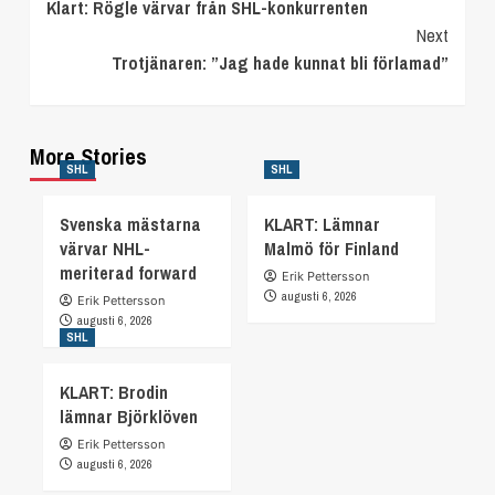
Klart: Rögle värvar från SHL-konkurrenten
Reading
Next
Trotjänaren: ”Jag hade kunnat bli förlamad”
More Stories
SHL
SHL
Svenska mästarna
KLART: Lämnar
värvar NHL-
Malmö för Finland
meriterad forward
Erik Pettersson
augusti 6, 2026
Erik Pettersson
augusti 6, 2026
SHL
KLART: Brodin
lämnar Björklöven
Erik Pettersson
augusti 6, 2026