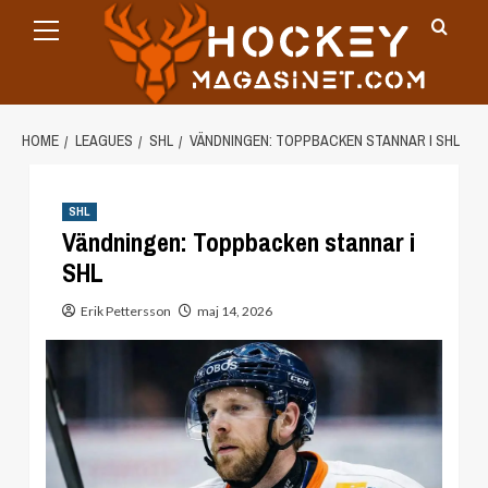
Primary
Skip
Menu
to
content
HOME
LEAGUES
SHL
VÄNDNINGEN: TOPPBACKEN STANNAR I SHL
SHL
Vändningen: Toppbacken stannar i
SHL
Erik Pettersson
maj 14, 2026