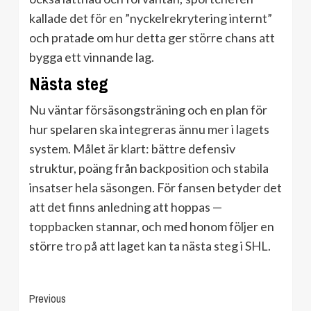
kallade det för en ”nyckelrekrytering internt”
och pratade om hur detta ger större chans att
bygga ett vinnande lag.
Nästa steg
Nu väntar försäsongsträning och en plan för
hur spelaren ska integreras ännu mer i lagets
system. Målet är klart: bättre defensiv
struktur, poäng från backposition och stabila
insatser hela säsongen. För fansen betyder det
att det finns anledning att hoppas —
toppbacken stannar, och med honom följer en
större tro på att laget kan ta nästa steg i SHL.
Continue
Previous