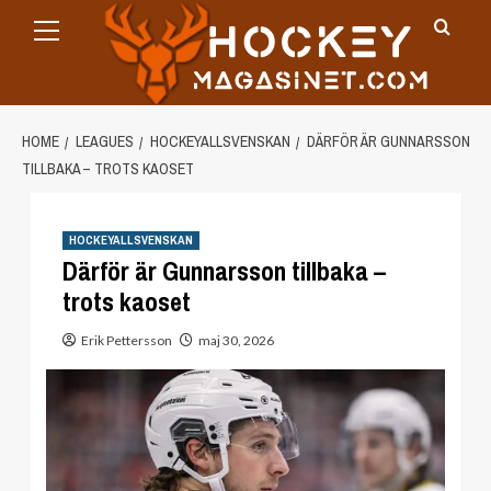
Primary
Skip
Menu
to
content
HOME
LEAGUES
HOCKEYALLSVENSKAN
DÄRFÖR ÄR GUNNARSSON
TILLBAKA – TROTS KAOSET
HOCKEYALLSVENSKAN
Därför är Gunnarsson tillbaka –
trots kaoset
Erik Pettersson
maj 30, 2026