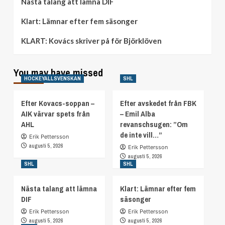
Nästa talang att lämna DIF
Klart: Lämnar efter fem säsonger
KLART: Kovács skriver på för Björklöven
You may have missed
HOCKEYALLSVENSKAN
SHL
Efter Kovacs-soppan –
Efter avskedet från FBK
AIK värvar spets från
– Emil Alba
AHL
revanschsugen: ”Om
de inte vill…”
Erik Pettersson
augusti 5, 2026
Erik Pettersson
augusti 5, 2026
SHL
SHL
Nästa talang att lämna
Klart: Lämnar efter fem
DIF
säsonger
Erik Pettersson
Erik Pettersson
augusti 5, 2026
augusti 5, 2026