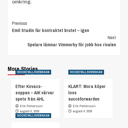
omkring.
Continue
Previous
Emil Stadin får kontraktet brutet – igen
Reading
Next
Spelare lämnar Vimmerby för jobb hos rivalen
More Stories
HOCKEYALLSVENSKAN
HOCKEYALLSVENSKAN
Efter Kovacs-
KLART: Mora köper
soppan – AIK värvar
loss
spets från AHL
succéforwarden
Erik Pettersson
Erik Pettersson
augusti 5, 2026
augusti 4, 2026
HOCKEYALLSVENSKAN