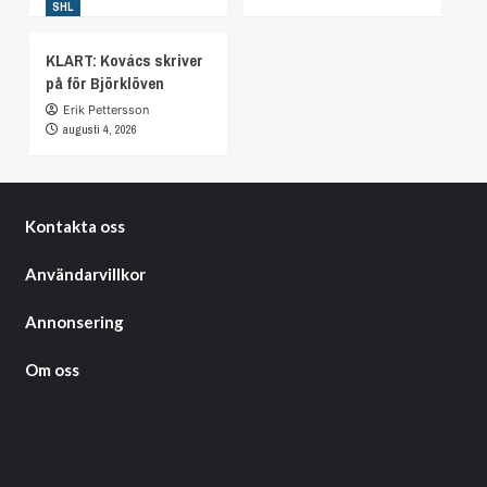
SHL
KLART: Kovács skriver
på för Björklöven
Erik Pettersson
augusti 4, 2026
Kontakta oss
Användarvillkor
Annonsering
Om oss