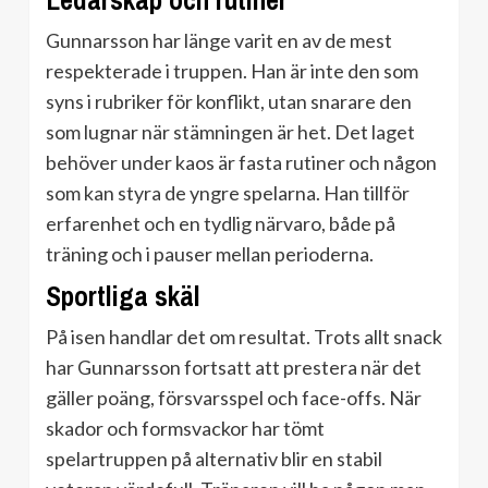
Ledarskap och rutiner
Gunnarsson har länge varit en av de mest
respekterade i truppen. Han är inte den som
syns i rubriker för konflikt, utan snarare den
som lugnar när stämningen är het. Det laget
behöver under kaos är fasta rutiner och någon
som kan styra de yngre spelarna. Han tillför
erfarenhet och en tydlig närvaro, både på
träning och i pauser mellan perioderna.
Sportliga skäl
På isen handlar det om resultat. Trots allt snack
har Gunnarsson fortsatt att prestera när det
gäller poäng, försvarsspel och face-offs. När
skador och formsvackor har tömt
spelartruppen på alternativ blir en stabil