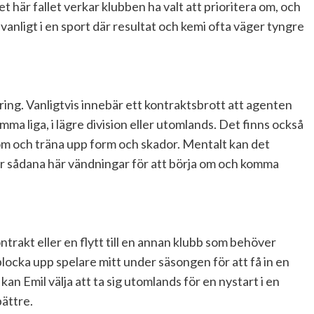
et här fallet verkar klubben ha valt att prioritera om, och
vanligt i en sport där resultat och kemi ofta väger tyngre
ring. Vanligtvis innebär ett kontraktsbrott att agenten
amma liga, i lägre division eller utomlands. Det finns också
a om och träna upp form och skador. Mentalt kan det
r sådana här vändningar för att börja om och komma
ntrakt eller en flytt till en annan klubb som behöver
plocka upp spelare mitt under säsongen för att få in en
 kan Emil välja att ta sig utomlands för en nystart i en
ättre.