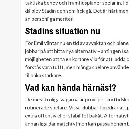
taktiska behov och framtidsplaner spelar in. I d
då blev Stadin den som fick gå. Det är hårt men 
än personliga meriter.
Stadins situation nu
För Emil väntar nu en tid av avvaktan och plane
jobbar på att hitta nya alternativ – antingen i s
möjligheten att ta en kortare vila för att ladd
förstås vara tufft, men många spelare använde
tillbaka starkare.
Vad kan hända härnäst?
De mest troliga vägarna är provspel, korttidsko
rutinerade spelare. Vissa klubbar föredrar att 
extra offensiv eller stabilitet bakåt. Alternativt
annan liga där matchrytmen kan passa honom b