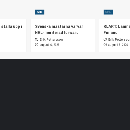
SHL
SHL
 ställa upp i
Svenska mästarna värvar
KLART: Lämna
NHL-meriterad forward
Finland
Erik Pettersson
Erik Pettersso
augusti 6, 2026
augusti 6, 2026