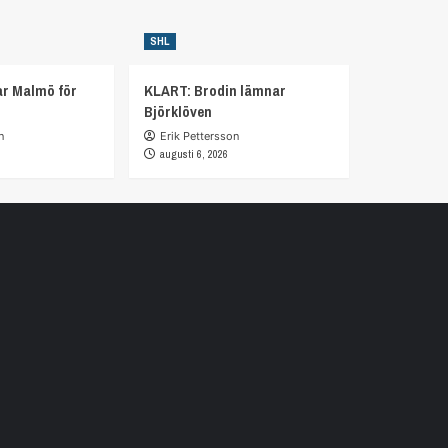
SHL
r Malmö för
KLART: Brodin lämnar
Björklöven
n
Erik Pettersson
augusti 6, 2026