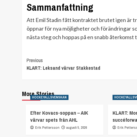
Sammanfattning
Att Emil Stadin fått kontraktet brutet igen är tr
öppnar för nya möjligheter och förändringar som
nästa steg och hoppas på en snabb återkomst ti
Continue
Previous
KLART: Leksand värvar Stakkestad
Reading
More Stories
HOCKEYALLSVENSKAN
HOCKEYALLSV
Efter Kovacs-soppan – AIK
KLART: Mor
värvar spets från AHL
succéforw
Erik Pettersson
augusti 5, 2026
Erik Petters