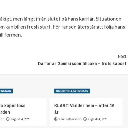
åkigt, men långt ifrån slutet på hans karriär. Situationen
 kan bli en fresh start. För fansen återstår att följa hans
ll formen.
Next
Därför är Gunnarsson tillbaka – trots kaoset
ENSKAN
HOCKEYALLSVENSKAN
a köper loss
KLART: Vänder hem – efter 16
arden
år
son
augusti 4, 2026
Erik Pettersson
augusti 4, 2026