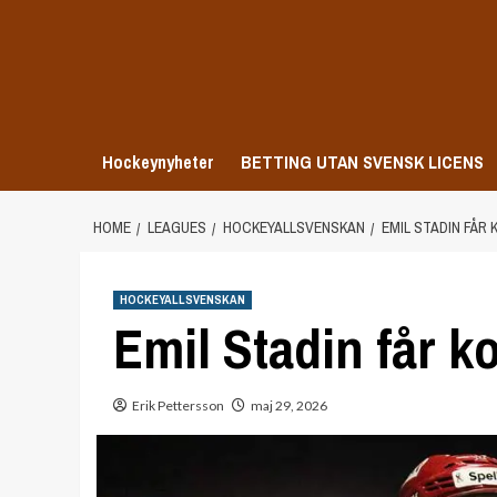
Skip
to
content
Hockeynyheter
BETTING UTAN SVENSK LICENS
HOME
LEAGUES
HOCKEYALLSVENSKAN
EMIL STADIN FÅR
HOCKEYALLSVENSKAN
Emil Stadin får ko
Erik Pettersson
maj 29, 2026