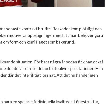
hans senaste kontrakt brutits. Beskedet kom plötsligt och
Klubben motiverar uppsägningen med att man behöver göra
at om form och kemi i laget som bakgrund.
liknande situation. För bara några år sedan fick han också
lade det delvis om skador och uteblivna prestationer. Han
der där det inte riktigt lossnat. Att det nu händer igen
.
n bara en spelares individuella kvalitéer. Lönestruktur,