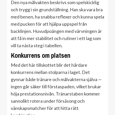
Den nya målvakten beskrivs som spelskicklig
och trygg i sin grundställning. Han ska vara bra
med benen, ha snabba reflexer och kunna spela
med pucken för att hjälpa uppspel från
backlinjen. Huvudpoängen med värvningen är
att få in mer stabilitet och rutiner i ett lag som
vill ta nästa steg i tabellen.
Konkurrens om platsen
Med det här tillskottet blir det hårdare
konkurrens mellan stolparna i laget. Det
gynnar både tränare och målvakterna själva —
ingen går säker till förstaspaden, vilket brukar
höja prestationsnivån. Tränarstaben kommer
sannolikt rotera under försäsong och
vänskapsmatcher för att hitta rätt