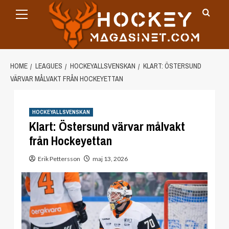
Primary
Skip
Menu
to
content
HOME
LEAGUES
HOCKEYALLSVENSKAN
KLART: ÖSTERSUND
VÄRVAR MÅLVAKT FRÅN HOCKEYETTAN
HOCKEYALLSVENSKAN
Klart: Östersund värvar målvakt
från Hockeyettan
Erik Pettersson
maj 13, 2026