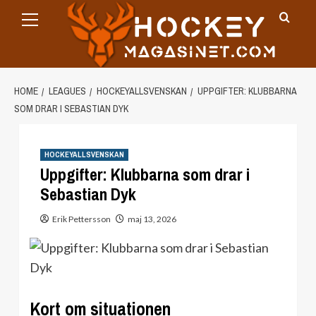
Primary
Skip
Menu
to
content
HOME
LEAGUES
HOCKEYALLSVENSKAN
UPPGIFTER: KLUBBARNA
SOM DRAR I SEBASTIAN DYK
HOCKEYALLSVENSKAN
Uppgifter: Klubbarna som drar i
Sebastian Dyk
Erik Pettersson
maj 13, 2026
Kort om situationen