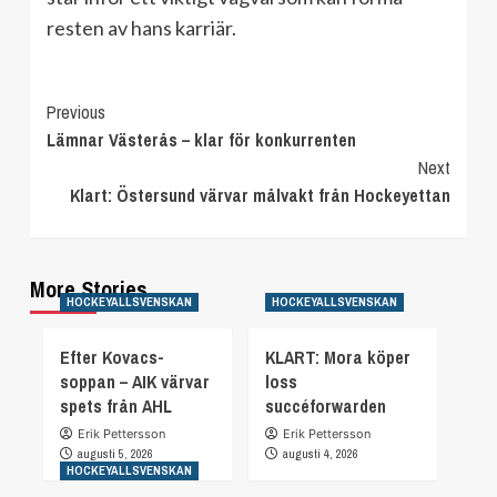
resten av hans karriär.
Continue
Previous
Lämnar Västerås – klar för konkurrenten
Reading
Next
Klart: Östersund värvar målvakt från Hockeyettan
More Stories
HOCKEYALLSVENSKAN
HOCKEYALLSVENSKAN
Efter Kovacs-
KLART: Mora köper
soppan – AIK värvar
loss
spets från AHL
succéforwarden
Erik Pettersson
Erik Pettersson
augusti 5, 2026
augusti 4, 2026
HOCKEYALLSVENSKAN