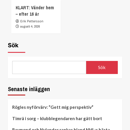
KLART: Vänder hem
– efter 16 år
Erik Pettersson
augusti 4, 2026
Sök
Sök
Senaste inläggen
Rögles nyförvärv: ”Gett mig perspektiv”
Timrå i sorg – klubblegendaren har gått bort
Raymond och Nylander rankas bland NHL:s bästa