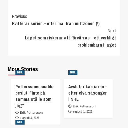
Continue
Previous
Kvitterar serien – efter mål från mittzonen (!)
Reading
Next
Läget som riskerar att förvärras – ett verkligt
problembarn i laget
More Stories
NHL
NHL
Petterssons snabba
Avslutar karriären –
beslut: ”Inte på
efter elva säsonger
samma ställe som
i NHL
jag”
Erik Pettersson
augusti 1, 2026
Erik Pettersson
augusti 3, 2026
NHL