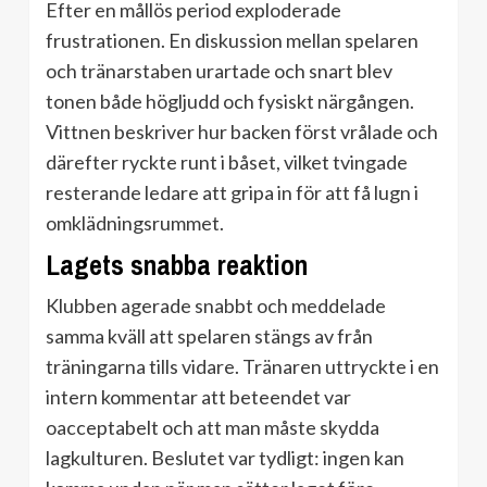
Efter en mållös period exploderade
frustrationen. En diskussion mellan spelaren
och tränarstaben urartade och snart blev
tonen både högljudd och fysiskt närgången.
Vittnen beskriver hur backen först vrålade och
därefter ryckte runt i båset, vilket tvingade
resterande ledare att gripa in för att få lugn i
omklädningsrummet.
Lagets snabba reaktion
Klubben agerade snabbt och meddelade
samma kväll att spelaren stängs av från
träningarna tills vidare. Tränaren uttryckte i en
intern kommentar att beteendet var
oacceptabelt och att man måste skydda
lagkulturen. Beslutet var tydligt: ingen kan