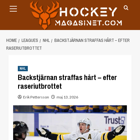
Primary
Skip
Menu
to
content
HOME
LEAGUES
NHL
BACKSTJÄRNAN STRAFFAS HÅRT – EFTER
RASERIUTBROTTET
NHL
Backstjärnan straffas hårt – efter
raseriutbrottet
Erik Pettersson
maj 13, 2026