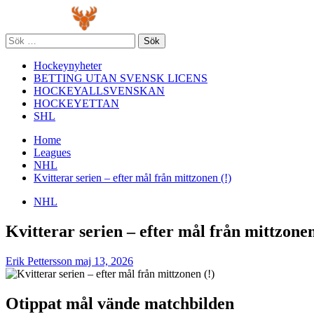
Skip
Primary
to
Menu
content
Sök
efter:
Hockeynyheter
BETTING UTAN SVENSK LICENS
HOCKEYALLSVENSKAN
HOCKEYETTAN
SHL
Home
Leagues
NHL
Kvitterar serien – efter mål från mittzonen (!)
NHL
Kvitterar serien – efter mål från mittzonen
Erik Pettersson
maj 13, 2026
Otippat mål vände matchbilden