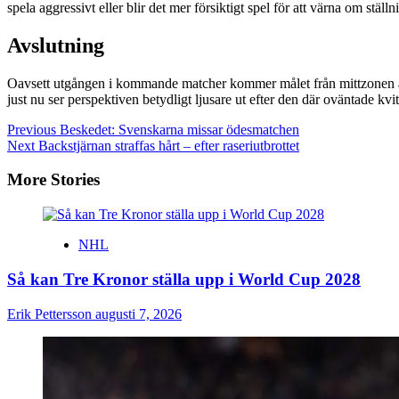
spela aggressivt eller blir det mer försiktigt spel för att värna om stä
Avslutning
Oavsett utgången i kommande matcher kommer målet från mittzonen att 
just nu ser perspektiven betydligt ljusare ut efter den där oväntade kvi
Continue
Previous
Beskedet: Svenskarna missar ödesmatchen
Next
Backstjärnan straffas hårt – efter raseriutbrottet
Reading
More Stories
NHL
Så kan Tre Kronor ställa upp i World Cup 2028
Erik Pettersson
augusti 7, 2026