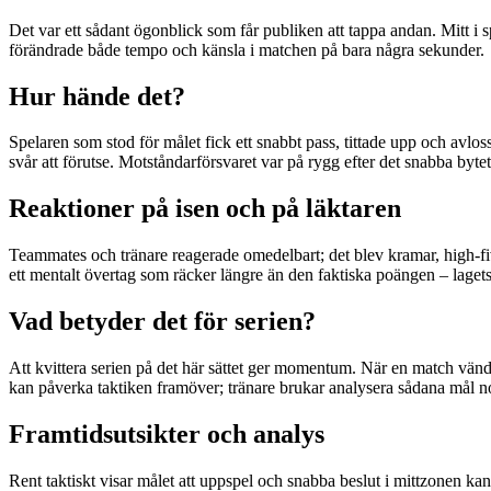
Det var ett sådant ögonblick som får publiken att tappa andan. Mitt i s
förändrade både tempo och känsla i matchen på bara några sekunder.
Hur hände det?
Spelaren som stod för målet fick ett snabbt pass, tittade upp och avlos
svår att förutse. Motståndarförsvaret var på rygg efter det snabba byte
Reaktioner på isen och på läktaren
Teammates och tränare reagerade omedelbart; det blev kramar, high-f
ett mentalt övertag som räcker längre än den faktiska poängen – lagets
Vad betyder det för serien?
Att kvittera serien på det här sättet ger momentum. När en match vände
kan påverka taktiken framöver; tränare brukar analysera sådana mål nogg
Framtidsutsikter och analys
Rent taktiskt visar målet att uppspel och snabba beslut i mittzonen ka