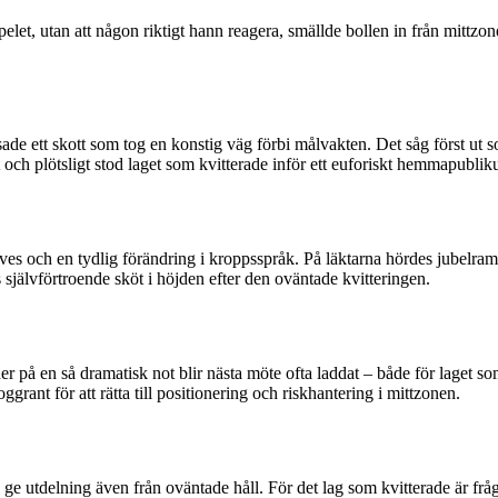
pelet, utan att någon riktigt hann reagera, smällde bollen in från mittzon
sade ett skott som tog en konstig väg förbi målvakten. Det såg först ut 
t och plötsligt stod laget som kvitterade inför ett euforiskt hemmapubli
ives och en tydlig förändring i kroppsspråk. På läktarna hördes jubel
 självförtroende sköt i höjden efter den oväntade kvitteringen.
r på en så dramatisk not blir nästa möte ofta laddat – både för laget so
rant för att rätta till positionering och riskhantering i mittzonen.
n ge utdelning även från oväntade håll. För det lag som kvitterade är fr