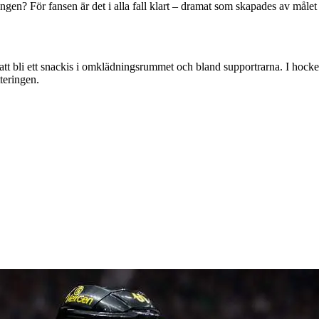
llningen? För fansen är det i alla fall klart – dramat som skapades av må
bli ett snackis i omklädningsrummet och bland supportrarna. I hockeyn
tteringen.