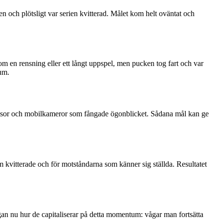
en och plötsligt var serien kvitterad. Målet kom helt oväntat och
som en rensning eller ett långt uppspel, men pucken tog fart och var
kum.
ramsor och mobilkameror som fångade ögonblicket. Sådana mål kan ge
m kvitterade och för motståndarna som känner sig ställda. Resultatet
ågan nu hur de capitaliserar på detta momentum: vågar man fortsätta