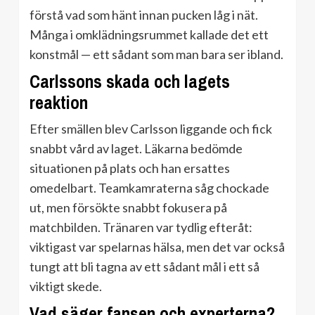
förstå vad som hänt innan pucken låg i nät.
Många i omklädningsrummet kallade det ett
konstmål — ett sådant som man bara ser ibland.
Carlssons skada och lagets
reaktion
Efter smällen blev Carlsson liggande och fick
snabbt vård av laget. Läkarna bedömde
situationen på plats och han ersattes
omedelbart. Teamkamraterna såg chockade
ut, men försökte snabbt fokusera på
matchbilden. Tränaren var tydlig efteråt:
viktigast var spelarnas hälsa, men det var också
tungt att bli tagna av ett sådant mål i ett så
viktigt skede.
Vad säger fansen och experterna?