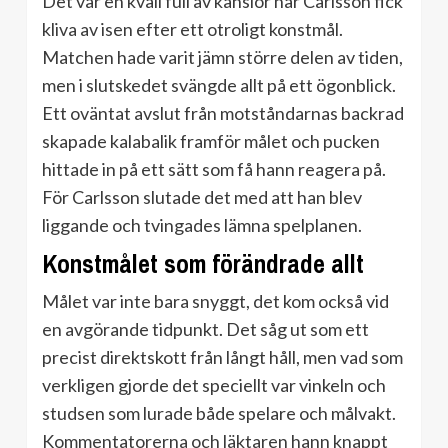
Det var en kväll full av känslor när Carlsson fick
kliva av isen efter ett otroligt konstmål.
Matchen hade varit jämn större delen av tiden,
men i slutskedet svängde allt på ett ögonblick.
Ett oväntat avslut från motståndarnas backrad
skapade kalabalik framför målet och pucken
hittade in på ett sätt som få hann reagera på.
För Carlsson slutade det med att han blev
liggande och tvingades lämna spelplanen.
Konstmålet som förändrade allt
Målet var inte bara snyggt, det kom också vid
en avgörande tidpunkt. Det såg ut som ett
precist direktskott från långt håll, men vad som
verkligen gjorde det speciellt var vinkeln och
studsen som lurade både spelare och målvakt.
Kommentatorerna och läktaren hann knappt