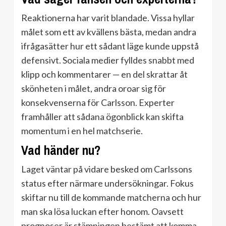
Reaktionerna har varit blandade. Vissa hyllar
målet som ett av kvällens bästa, medan andra
ifrågasätter hur ett sådant läge kunde uppstå
defensivt. Sociala medier fylldes snabbt med
klipp och kommentarer — en del skrattar åt
skönheten i målet, andra oroar sig för
konsekvenserna för Carlsson. Experter
framhåller att sådana ögonblick kan skifta
momentum i en hel matchserie.
Vad händer nu?
Laget väntar på vidare besked om Carlssons
status efter närmare undersökningar. Fokus
skiftar nu till de kommande matcherna och hur
man ska lösa luckan efter honom. Oavsett
prognoser är stämningen bestämt att komma