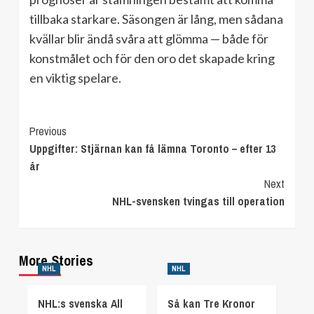
tillbaka starkare. Säsongen är lång, men sådana
kvällar blir ändå svåra att glömma — både för
konstmålet och för den oro det skapade kring
en viktig spelare.
Continue
Previous
Uppgifter: Stjärnan kan få lämna Toronto – efter 13
Reading
år
Next
NHL-svensken tvingas till operation
More Stories
NHL
NHL
NHL:s svenska All
Så kan Tre Kronor