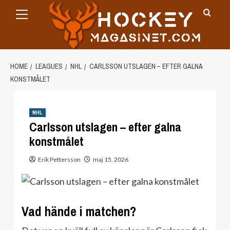
Primary
Skip
Menu
to
content
HOME
LEAGUES
NHL
CARLSSON UTSLAGEN – EFTER GALNA
KONSTMÅLET
NHL
Carlsson utslagen – efter galna
konstmålet
Erik Pettersson
maj 15, 2026
Vad hände i matchen?