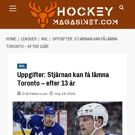
Primary
Skip
Menu
to
content
HOME
LEAGUES
NHL
UPPGIFTER: STJÄRNAN KAN FÅ LÄMNA
TORONTO – EFTER 13 ÅR
NHL
Uppgifter: Stjärnan kan få lämna
Toronto – efter 13 år
Erik Pettersson
maj 14, 2026