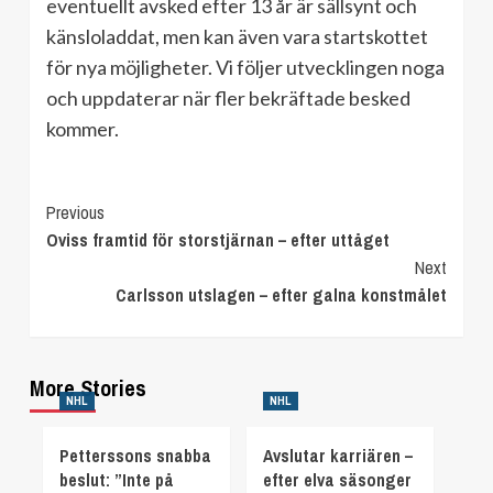
eventuellt avsked efter 13 år är sällsynt och
känsloladdat, men kan även vara startskottet
för nya möjligheter. Vi följer utvecklingen noga
och uppdaterar när fler bekräftade besked
kommer.
Continue
Previous
Oviss framtid för storstjärnan – efter uttåget
Reading
Next
Carlsson utslagen – efter galna konstmålet
More Stories
NHL
NHL
Petterssons snabba
Avslutar karriären –
beslut: ”Inte på
efter elva säsonger