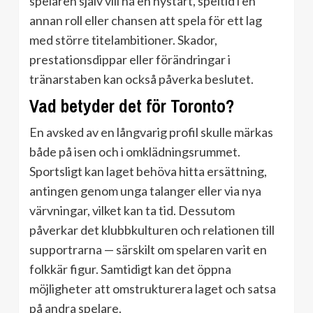
spelaren själv vill ha en nystart, speltid i en
annan roll eller chansen att spela för ett lag
med större titelambitioner. Skador,
prestationsdippar eller förändringar i
tränarstaben kan också påverka beslutet.
Vad betyder det för Toronto?
En avsked av en långvarig profil skulle märkas
både på isen och i omklädningsrummet.
Sportsligt kan laget behöva hitta ersättning,
antingen genom unga talanger eller via nya
värvningar, vilket kan ta tid. Dessutom
påverkar det klubbkulturen och relationen till
supportrarna — särskilt om spelaren varit en
folkkär figur. Samtidigt kan det öppna
möjligheter att omstrukturera laget och satsa
på andra spelare.