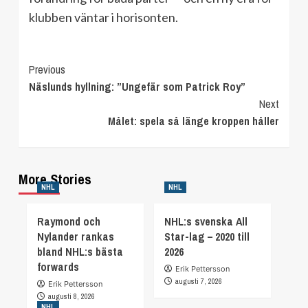
klubben väntar i horisonten.
Continue
Previous
Näslunds hyllning: ”Ungefär som Patrick Roy”
Reading
Next
Målet: spela så länge kroppen håller
More Stories
NHL
NHL
Raymond och
NHL:s svenska All
Nylander rankas
Star-lag – 2020 till
bland NHL:s bästa
2026
forwards
Erik Pettersson
augusti 7, 2026
Erik Pettersson
augusti 8, 2026
NHL