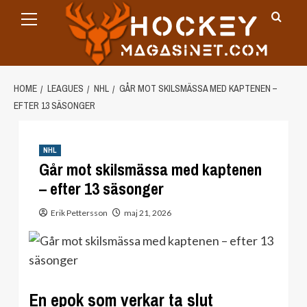
Primary
Skip
Menu
to
content
HOME
LEAGUES
NHL
GÅR MOT SKILSMÄSSA MED KAPTENEN –
EFTER 13 SÄSONGER
NHL
Går mot skilsmässa med kaptenen
– efter 13 säsonger
Erik Pettersson
maj 21, 2026
En epok som verkar ta slut