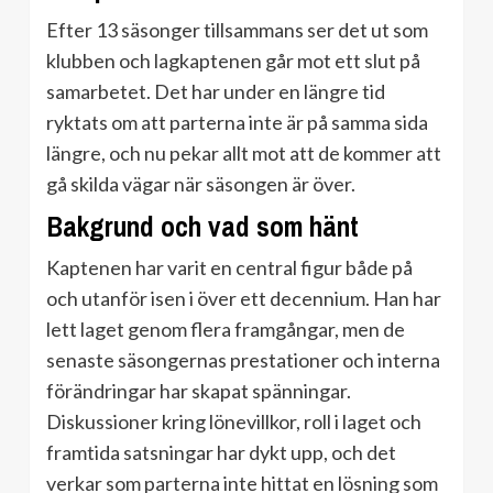
Efter 13 säsonger tillsammans ser det ut som
klubben och lagkaptenen går mot ett slut på
samarbetet. Det har under en längre tid
ryktats om att parterna inte är på samma sida
längre, och nu pekar allt mot att de kommer att
gå skilda vägar när säsongen är över.
Bakgrund och vad som hänt
Kaptenen har varit en central figur både på
och utanför isen i över ett decennium. Han har
lett laget genom flera framgångar, men de
senaste säsongernas prestationer och interna
förändringar har skapat spänningar.
Diskussioner kring lönevillkor, roll i laget och
framtida satsningar har dykt upp, och det
verkar som parterna inte hittat en lösning som