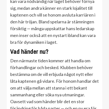
kan vara nödvändig när laget behöver förnya
sig, medan andra känner en stark lojalitet till
kaptenen och vill se honom avsluta karriären i
den här tröjan. Bland spelarna är stämningen
försiktig — många uppskattar hans ledarskap
men inser också att en nystart ibland kan vara
bra för dynamiken i laget.
Vad händer nu?
Den närmaste tiden kommer att handla om
förhandlingar och besked. Klubben behöver
bestämma om de vill erbjuda något nytt eller
låta kaptenen gå vidare. För honom handlar det
om att välja mellan att stanna i ett bekant
sammanhang eller söka nya utmaningar.
Oavsett vad som händer blir det en stor
förändring för båda parter — och en ny era för