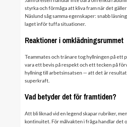
Jämförelsen handlar inte bara om enkla räddn
styrka och förmåga att kliva fram när det gälle
Näslund såg samma egenskaper: snabb läsning 
laget inför tuffa situationer.
Reaktioner i omklädningsrummet
Teammates och tränare tog hyllningen på ett po
vara ett bevis på respekt och ett tecken på fö
hyllning till arbetsinsatsen — att det är resul
superkraft.
Vad betyder det för framtiden?
Att bli liknad vid en legend skapar rubriker, m
kontinuitet. För målvakten i fråga handlar det o