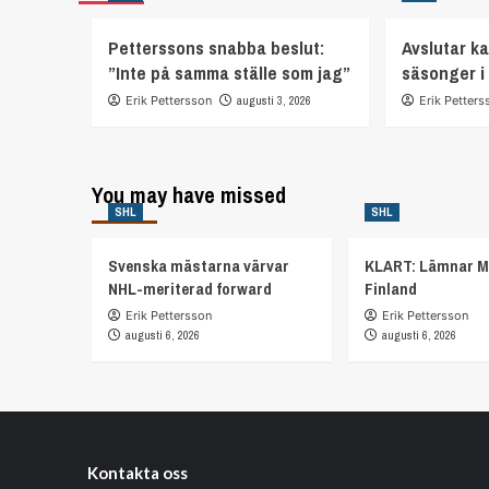
Petterssons snabba beslut:
Avslutar ka
”Inte på samma ställe som jag”
säsonger i
Erik Pettersson
augusti 3, 2026
Erik Petters
You may have missed
SHL
SHL
Svenska mästarna värvar
KLART: Lämnar M
NHL-meriterad forward
Finland
Erik Pettersson
Erik Pettersson
augusti 6, 2026
augusti 6, 2026
Kontakta oss