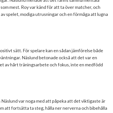
ingar. Näslund menade att det fanns samma mentala
r som mest. Roy var känd för att ta över matcher, och
av spelet, modiga utrusningar och en förmåga att lugna
sitivt sätt. För spelare kan en sådan jämförelse både
rväntningar. Näslund betonade också att det var en
tatet av hårt träningsarbete och fokus, inte en medfödd
en Näslund var noga med att påpeka att det viktigaste är
m att fortsätta ta steg, hålla ner nerverna och bibehålla