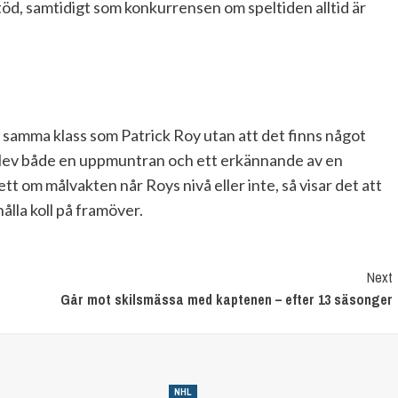
töd, samtidigt som konkurrensen om speltiden alltid är
i samma klass som Patrick Roy utan att det finns något
 blev både en uppmuntran och ett erkännande av en
tt om målvakten når Roys nivå eller inte, så visar det att
hålla koll på framöver.
Next
Går mot skilsmässa med kaptenen – efter 13 säsonger
NHL