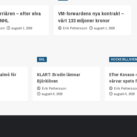
rriären – efter elva
VM-forwardens nya kontrakt –
 NHL
värt 133 miljoner kronor
son
augusti 1, 2026
Erik Pettersson
augusti 1, 2026
SHL
HOCKEYALLSVE
almö för
KLART: Brodin lämnar
Efter Kovacs-
Björklöven
värvar spets 
Erik Pettersson
Erik Pettersso
augusti 6, 2026
augusti 5, 2026