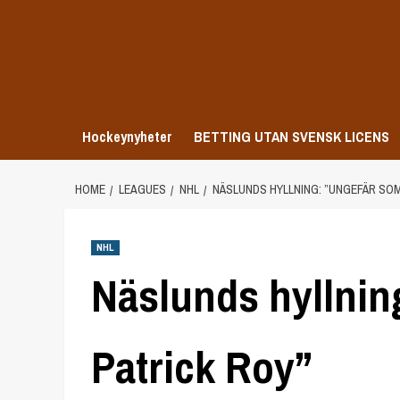
Skip
to
content
Hockeynyheter
BETTING UTAN SVENSK LICENS
HOME
LEAGUES
NHL
NÄSLUNDS HYLLNING: ”UNGEFÄR SOM
NHL
Näslunds hyllnin
Patrick Roy”