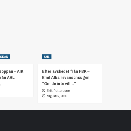
NSKAN
SHL
soppan – AIK
Efter avskedet från FBK –
från AHL
Emil Alba revanschsugen:
”Om de inte vill…”
n
Erik Pettersson
augusti 5, 2026