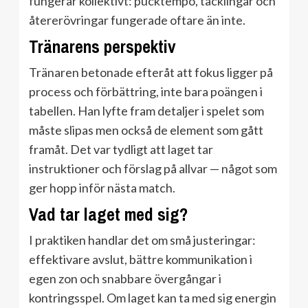
fungerar kollektivt: pucktempo, tacklingar och
återerövringar fungerade oftare än inte.
Tränarens perspektiv
Tränaren betonade efteråt att fokus ligger på
process och förbättring, inte bara poängen i
tabellen. Han lyfte fram detaljer i spelet som
måste slipas men också de element som gått
framåt. Det var tydligt att laget tar
instruktioner och förslag på allvar — något som
ger hopp inför nästa match.
Vad tar laget med sig?
I praktiken handlar det om små justeringar:
effektivare avslut, bättre kommunikation i
egen zon och snabbare övergångar i
kontringsspel. Om laget kan ta med sig energin