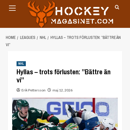
Primary
Skip
Menu
to
content
HOME
LEAGUES
NHL
HYLLAS – TROTS FÖRLUSTEN: ”BÄTTRE ÄN
VI”
NHL
Hyllas – trots förlusten: ”Bättre än
vi”
Erik Pettersson
maj 12, 2026