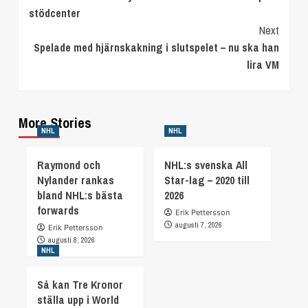
Reading
stödcenter
Next
Spelade med hjärnskakning i slutspelet – nu ska han
lira VM
More Stories
NHL
NHL
Raymond och
NHL:s svenska All
Nylander rankas
Star-lag – 2020 till
bland NHL:s bästa
2026
forwards
Erik Pettersson
augusti 7, 2026
Erik Pettersson
augusti 8, 2026
NHL
Så kan Tre Kronor
ställa upp i World