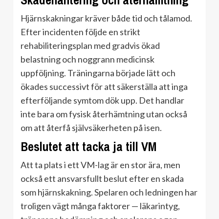
Skadehantering och återhämtning
Hjärnskakningar kräver både tid och tålamod.
Efter incidenten följde en strikt
rehabiliteringsplan med gradvis ökad
belastning och noggrann medicinsk
uppföljning. Träningarna började lätt och
ökades successivt för att säkerställa att inga
efterföljande symtom dök upp. Det handlar
inte bara om fysisk återhämtning utan också
om att återfå självsäkerheten på isen.
Beslutet att tacka ja till VM
Att ta plats i ett VM-lag är en stor ära, men
också ett ansvarsfullt beslut efter en skada
som hjärnskakning. Spelaren och ledningen har
troligen vägt många faktorer — läkarintyg,