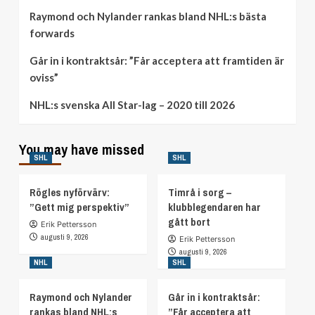
Raymond och Nylander rankas bland NHL:s bästa
forwards
Går in i kontraktsår: ”Får acceptera att framtiden är
oviss”
NHL:s svenska All Star-lag – 2020 till 2026
You may have missed
SHL
SHL
Rögles nyförvärv:
Timrå i sorg –
”Gett mig perspektiv”
klubblegendaren har
gått bort
Erik Pettersson
augusti 9, 2026
Erik Pettersson
augusti 9, 2026
NHL
SHL
Raymond och Nylander
Går in i kontraktsår:
rankas bland NHL:s
”Får acceptera att