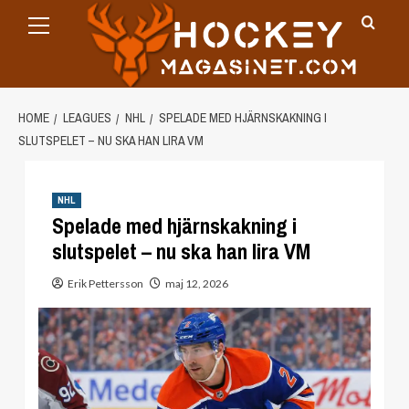
Primary
Skip
Menu
to
content
HOME
LEAGUES
NHL
SPELADE MED HJÄRNSKAKNING I
SLUTSPELET – NU SKA HAN LIRA VM
NHL
Spelade med hjärnskakning i
slutspelet – nu ska han lira VM
Erik Pettersson
maj 12, 2026