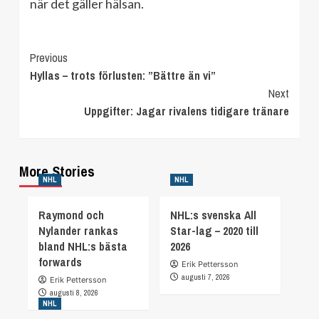
när det gäller hälsan.
Continue
Previous
Hyllas – trots förlusten: ”Bättre än vi”
Reading
Next
Uppgifter: Jagar rivalens tidigare tränare
More Stories
NHL
NHL
Raymond och
NHL:s svenska All
Nylander rankas
Star-lag – 2020 till
bland NHL:s bästa
2026
forwards
Erik Pettersson
augusti 7, 2026
Erik Pettersson
augusti 8, 2026
NHL