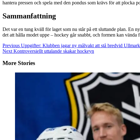
hantera pressen och spela med den pondus som krävs för att plocka p
Sammanfattning
Det var en tung kväll för laget som nu står på ett sluttande plan. En n
det att hålla modet uppe – hockey går snabbt, och formen kan vända for
Continue
Previous
Uppgifter: Klubben jagar ny målvakt att stå bredvid Ullmark
Next
Kontroversiellt uttalande skakar hockeyn
Reading
More Stories