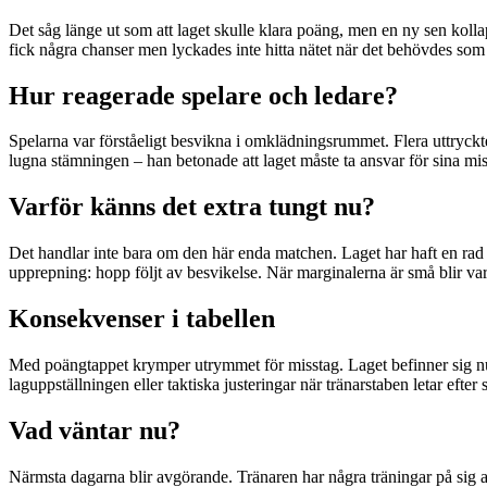
Det såg länge ut som att laget skulle klara poäng, men en ny sen koll
fick några chanser men lyckades inte hitta nätet när det behövdes som
Hur reagerade spelare och ledare?
Spelarna var förståeligt besvikna i omklädningsrummet. Flera uttryckte
lugna stämningen – han betonade att laget måste ta ansvar för sina mis
Varför känns det extra tungt nu?
Det handlar inte bara om den här enda matchen. Laget har haft en rad 
upprepning: hopp följt av besvikelse. När marginalerna är små blir v
Konsekvenser i tabellen
Med poängtappet krymper utrymmet för misstag. Laget befinner sig nu när
laguppställningen eller taktiska justeringar när tränarstaben letar efter 
Vad väntar nu?
Närmsta dagarna blir avgörande. Tränaren har några träningar på sig att