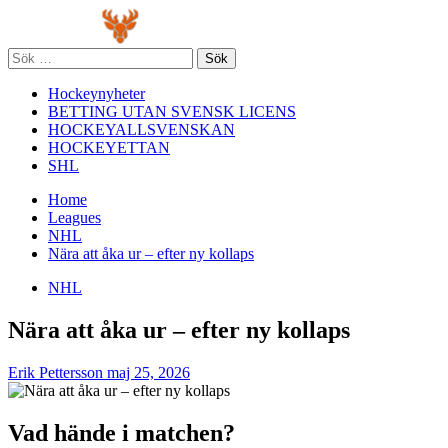
Skip
Primary
to
Menu
content
Sök
efter:
Hockeynyheter
BETTING UTAN SVENSK LICENS
HOCKEYALLSVENSKAN
HOCKEYETTAN
SHL
Home
Leagues
NHL
Nära att åka ur – efter ny kollaps
NHL
Nära att åka ur – efter ny kollaps
Erik Pettersson
maj 25, 2026
Vad hände i matchen?