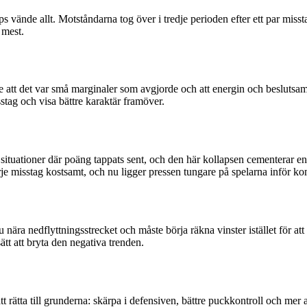
aps vände allt. Motståndarna tog över i tredje perioden efter ett par 
 mest.
 att det var små marginaler som avgjorde och att energin och beslutsamh
stag och visa bättre karaktär framöver.
situationer där poäng tappats sent, och den här kollapsen cementerar en
arje misstag kostsamt, och nu ligger pressen tungare på spelarna inför
a nedflyttningsstrecket och måste börja räkna vinster istället för att h
sätt att bryta den negativa trenden.
 rätta till grunderna: skärpa i defensiven, bättre puckkontroll och mer a