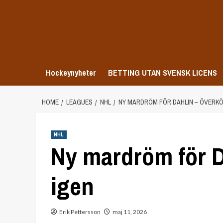
Skip
to
content
Hockeynyheter
BETTING UTAN SVENSK LICENS
HOME
LEAGUES
NHL
NY MARDRÖM FÖR DAHLIN – ÖVERKÖ
NHL
Ny mardröm för D
igen
Erik Pettersson
maj 11, 2026