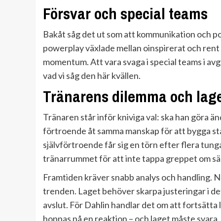
Försvar och special teams
Bakåt såg det ut som att kommunikation och pos
powerplay växlade mellan oinspirerat och rent
momentum. Att vara svaga i special teams i avg
vad vi såg den här kvällen.
Tränarens dilemma och lag
Tränaren står inför kniviga val: ska han göra änd
förtroende åt samma manskap för att bygga sta
självförtroende får sig en törn efter flera tunga
tränarrummet för att inte tappa greppet om s
Framtiden kräver snabb analys och handling. N
trenden. Laget behöver skarpa justeringar i de
avslut. För Dahlin handlar det om att fortsätta
hoppas på en reaktion – och laget måste svara.