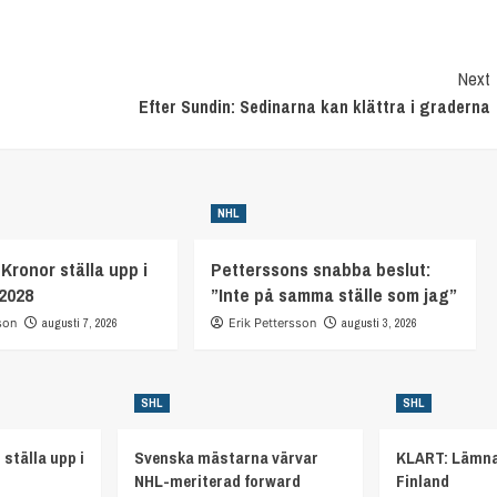
Next
Efter Sundin: Sedinarna kan klättra i graderna
NHL
Kronor ställa upp i
Petterssons snabba beslut:
2028
”Inte på samma ställe som jag”
son
augusti 7, 2026
Erik Pettersson
augusti 3, 2026
SHL
SHL
 ställa upp i
Svenska mästarna värvar
KLART: Lämna
NHL-meriterad forward
Finland