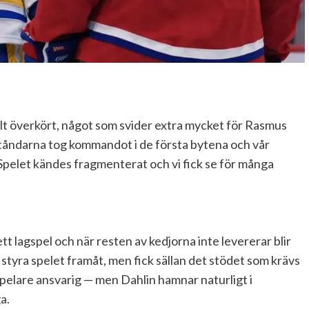
alt överkört, något som svider extra mycket för Rasmus
ståndarna tog kommandot i de första bytena och vår
. Spelet kändes fragmenterat och vi fick se för många
t lagspel och när resten av kedjorna inte levererar blir
tyra spelet framåt, men fick sällan det stödet som krävs
 spelare ansvarig — men Dahlin hamnar naturligt i
a.