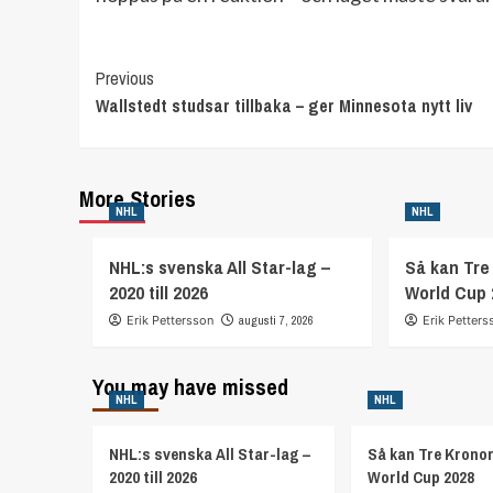
Continue
Previous
Wallstedt studsar tillbaka – ger Minnesota nytt liv
Reading
More Stories
NHL
NHL
NHL:s svenska All Star-lag –
Så kan Tre 
2020 till 2026
World Cup 
Erik Pettersson
augusti 7, 2026
Erik Petters
You may have missed
NHL
NHL
NHL:s svenska All Star-lag –
Så kan Tre Kronor
2020 till 2026
World Cup 2028