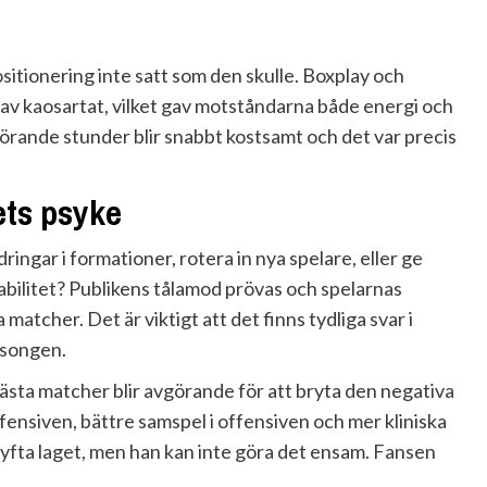
itionering inte satt som den skulle. Boxplay och
 av kaosartat, vilket gav motståndarna både energi och
örande stunder blir snabbt kostsamt och det var precis
ets psyke
ringar i formationer, rotera in nya spelare, eller ge
bilitet? Publikens tålamod prövas och spelarnas
 matcher. Det är viktigt att det finns tydliga svar i
äsongen.
ästa matcher blir avgörande för att bryta den negativa
fensiven, bättre samspel i offensiven och mer kliniska
 lyfta laget, men han kan inte göra det ensam. Fansen