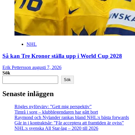
NHL
Så kan Tre Kronor ställa upp i World Cup 2028
Erik Pettersson
augusti 7, 2026
Sök
Sök
Senaste inläggen
Rögles nyförvärv: ”Gett mig perspektiv”
Timrå i sorg – klubblegendaren har gått bort
Raymond och Nylander rankas bland NHL:s bästa forwards
Går in i kontraktsår: ”Får acceptera att framtiden är oviss”
NHL:s svenska All Star-lag – 2020 till 2026