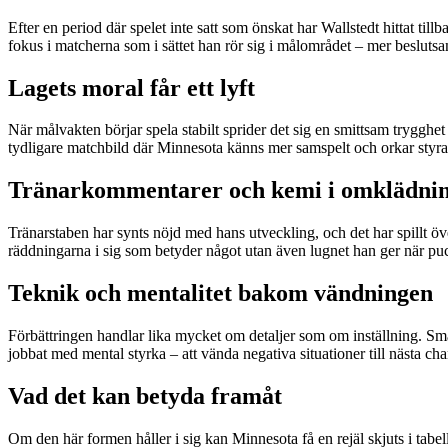
Efter en period där spelet inte satt som önskat har Wallstedt hittat till
fokus i matcherna som i sättet han rör sig i målområdet – mer besluts
Lagets moral får ett lyft
När målvakten börjar spela stabilt sprider det sig en smittsam trygghet
tydligare matchbild där Minnesota känns mer samspelt och orkar styra
Tränarkommentarer och kemi i omklädni
Tränarstaben har synts nöjd med hans utveckling, och det har spillt öve
räddningarna i sig som betyder något utan även lugnet han ger när p
Teknik och mentalitet bakom vändningen
Förbättringen handlar lika mycket om detaljer som om inställning. Små
jobbat med mental styrka – att vända negativa situationer till nästa ch
Vad det kan betyda framåt
Om den här formen håller i sig kan Minnesota få en rejäl skjuts i tabel