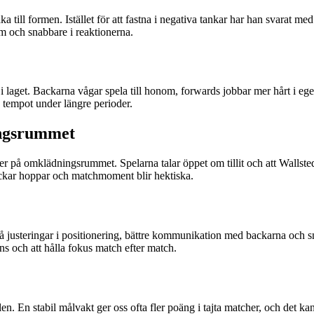
baka till formen. Istället för att fastna i negativa tankar har han svarat m
am och snabbare i reaktionerna.
 i laget. Backarna vågar spela till honom, forwards jobbar mer hårt i ege
 tempot under längre perioder.
ngsrummet
r på omklädningsrummet. Spelarna talar öppet om tillit och att Wallstedts
uckar hoppar och matchmoment blir hektiska.
 justeringar i positionering, bättre kommunikation med backarna och sna
ans och att hålla fokus match efter match.
len. En stabil målvakt ger oss ofta fler poäng i tajta matcher, och det ka