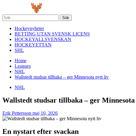
Skip
Primary
to
Menu
content
Sök
efter:
Hockeynyheter
BETTING UTAN SVENSK LICENS
HOCKEYALLSVENSKAN
HOCKEYETTAN
SHL
Home
Leagues
NHL
Wallstedt studsar tillbaka – ger Minnesota nytt liv
NHL
Wallstedt studsar tillbaka – ger Minnesota 
Erik Pettersson
maj 10, 2026
En nystart efter svackan