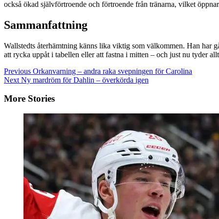
också ökad självförtroende och förtroende från tränarna, vilket öppnar
Sammanfattning
Wallstedts återhämtning känns lika viktig som välkommen. Han har gått f
att rycka uppåt i tabellen eller att fastna i mitten – och just nu tyder allt
Continue
Previous
Orkanvarning – andra raka svepningen för Carolina
Next
Ny mardröm för Dahlin – överkörda igen
Reading
More Stories