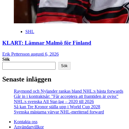
SHL
KLART: Lämnar Malmö för Finland
Erik Pettersson
augusti 6, 2026
Sök
Sök
Senaste inläggen
Raymond och Nylander rankas bland NHL:s bästa forwards
Går in i kontraktsår: ”Får acceptera att framtiden är oviss”
NHL:s svenska All Star-lag – 2020 till 2026
Så kan Tre Kronor ställa upp i World Cup 2028
Svenska mästarna värvar NHL-meriterad forward
Kontakta oss
Användarvillkor