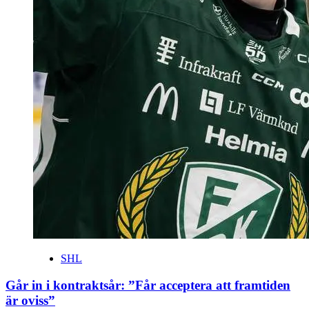
SHL
Går in i kontraktsår: ”Får acceptera att framtiden
är oviss”