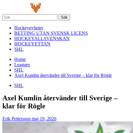
Skip
Primary
to
Menu
content
Sök
efter:
Hockeynyheter
BETTING UTAN SVENSK LICENS
HOCKEYALLSVENSKAN
HOCKEYETTAN
SHL
Home
Leagues
SHL
Axel Kumlin återvänder till Sverige – klar för Rögle
SHL
Axel Kumlin återvänder till Sverige –
klar för Rögle
Erik Pettersson
maj 19, 2026