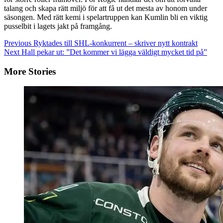
talang och skapa rätt miljö för att få ut det mesta av honom under
säsongen. Med rätt kemi i spelartruppen kan Kumlin bli en viktig
pusselbit i lagets jakt på framgång.
Continue
Previous
Ryktades till SHL-konkurrent – skriver nytt kontrakt
Next
Hall pekar ut: ”Det kommer vi lägga väldigt mycket tid på”
Reading
More Stories