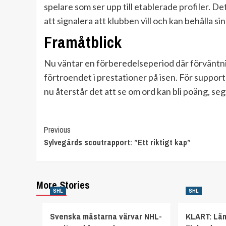
spelare som ser upp till etablerade profiler. 
att signalera att klubben vill och kan behålla si
Framåtblick
Nu väntar en förberedelseperiod där förväntni
förtroendet i prestationer på isen. För support
nu återstår det att se om ord kan bli poäng, se
Continue
Previous
Sylvegårds scoutrapport: ”Ett riktigt kap”
Reading
More Stories
SHL
SHL
Svenska mästarna värvar NHL-
KLART: Lä