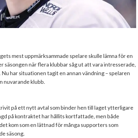
 lagets mest uppmärksammade spelare skulle lämna för en
 säsongen när flera klubbar såg ut att vara intresserade,
 Nu har situationen tagit en annan vändning – spelaren
sin nuvarande klubb.
vit på ett nytt avtal som binder hen till laget ytterligare
ngd på kontraktet har hållits kortfattade, men både
edet kom som en lättnad för många supporters som
de säsong.