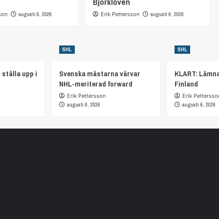
Björklöven
son
augusti 6, 2026
Erik Pettersson
augusti 6, 2026
SHL
SHL
 ställa upp i
Svenska mästarna värvar
KLART: Lämna
NHL-meriterad forward
Finland
Erik Pettersson
Erik Pettersso
augusti 6, 2026
augusti 6, 2026