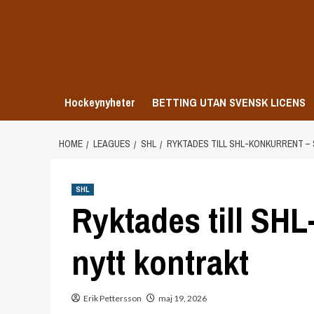
Skip
to
content
Hockeynyheter
BETTING UTAN SVENSK LICENS
HOME
LEAGUES
SHL
RYKTADES TILL SHL-KONKURRENT –
SHL
Ryktades till SHL
nytt kontrakt
Erik Pettersson
maj 19, 2026