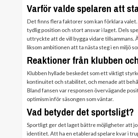
Varför valde spelaren att s
Det finns flera faktorer som kan förklara valet.
tydlig position och stort ansvar i laget. Dels sp
uttryckte att de vill bygga vidare tillsammans. 
liksom ambitionen att ta nästa steg i en miljö s
Reaktioner från klubben oc
Klubben hyllade beskedet som ett viktigt styr
kontinuitet och stabilitet, och menade att behå
Bland fansen var responsen övervägande positiv
optimism inför säsongen som väntar.
Vad betyder det sportsligt?
Sportligt ger det laget bättre möjligheter att 
identitet. Att ha en etablerad spelare kvar i 