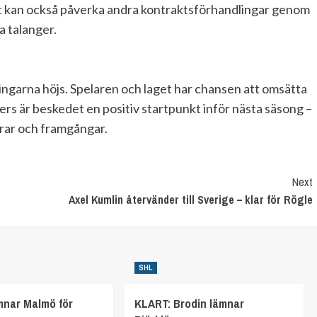
Det kan också påverka andra kontraktsförhandlingar genom
na talanger.
ngarna höjs. Spelaren och laget har chansen att omsätta
ers är beskedet en positiv startpunkt inför nästa säsong –
grar och framgångar.
Next
Axel Kumlin återvänder till Sverige – klar för Rögle
SHL
mnar Malmö för
KLART: Brodin lämnar