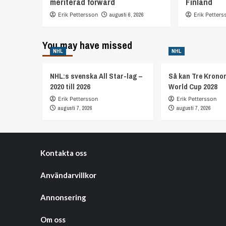
meriterad forward
Finland
Erik Pettersson
augusti 6, 2026
Erik Petters
You may have missed
NHL
NHL
NHL:s svenska All Star-lag –
Så kan Tre Kronor
2020 till 2026
World Cup 2028
Erik Pettersson
Erik Pettersson
augusti 7, 2026
augusti 7, 2026
Kontakta oss
Användarvillkor
Annonsering
Om oss