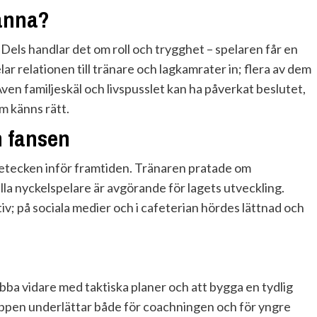
tanna?
 Dels handlar det om roll och trygghet – spelaren får en
elar relationen till tränare och lagkamrater in; flera av dem
Även familjeskäl och livspusslet kan ha påverkat beslutet,
om känns rätt.
h fansen
ketecken inför framtiden. Tränaren pratade om
lla nyckelspelare är avgörande för lagets utveckling.
; på sociala medier och i cafeterian hördes lättnad och
jobba vidare med taktiska planer och att bygga en tydlig
truppen underlättar både för coachningen och för yngre