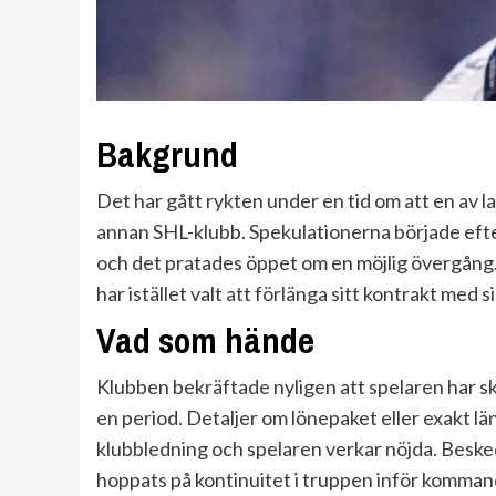
Bakgrund
Det har gått rykten under en tid om att en av
annan SHL-klubb. Spekulationerna började efter
och det pratades öppet om en möjlig övergång.
har istället valt att förlänga sitt kontrakt med 
Vad som hände
Klubben bekräftade nyligen att spelaren har skri
en period. Detaljer om lönepaket eller exakt lä
klubbledning och spelaren verkar nöjda. Besk
hoppats på kontinuitet i truppen inför komman