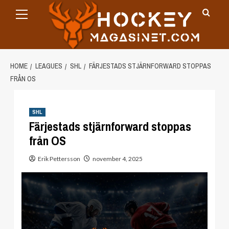
Primary
Skip
Menu
to
content
HOME
LEAGUES
SHL
FÄRJESTADS STJÄRNFORWARD STOPPAS
FRÅN OS
SHL
Färjestads stjärnforward stoppas
från OS
Erik Pettersson
november 4, 2025