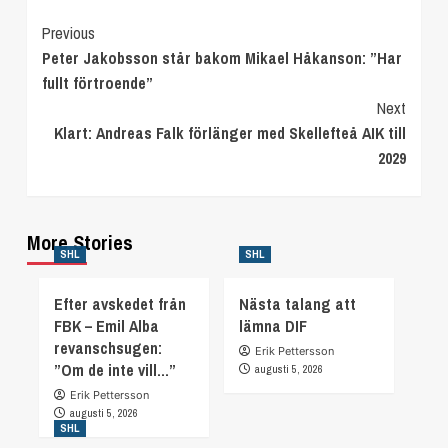
Continue
Previous
Peter Jakobsson står bakom Mikael Håkanson: ”Har
Reading
fullt förtroende”
Next
Klart: Andreas Falk förlänger med Skellefteå AIK till
2029
More Stories
SHL
SHL
Efter avskedet från
Nästa talang att
FBK – Emil Alba
lämna DIF
revanschsugen:
Erik Pettersson
”Om de inte vill…”
augusti 5, 2026
Erik Pettersson
augusti 5, 2026
SHL