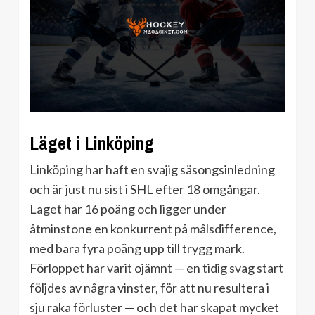
Läget i Linköping
Linköping har haft en svajig säsongsinledning
och är just nu sist i SHL efter 18 omgångar.
Laget har 16 poäng och ligger under
åtminstone en konkurrent på målsdifference,
med bara fyra poäng upp till trygg mark.
Förloppet har varit ojämnt — en tidig svag start
följdes av några vinster, för att nu resultera i
sju raka förluster — och det har skapat mycket