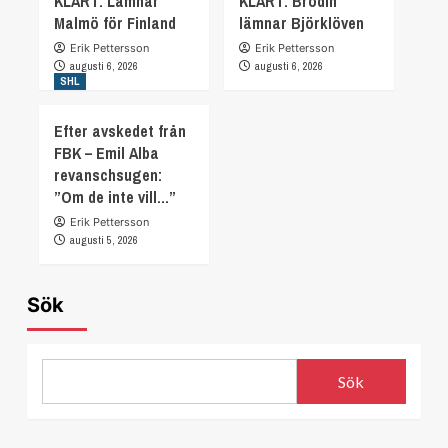
KLART: Lämnar
KLART: Brodin
Malmö för Finland
lämnar Björklöven
Erik Pettersson
Erik Pettersson
augusti 6, 2026
augusti 6, 2026
SHL
Efter avskedet från
FBK – Emil Alba
revanschsugen:
”Om de inte vill…”
Erik Pettersson
augusti 5, 2026
Sök
Sök