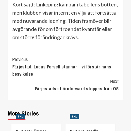
Kort sagt: Linköping kämpar i tabellens botten,
men klubben visar internt en vilja att fortsätta
med nuvarande ledning. Tiden framöver blir
avgörande för om förtroendet kvarstår eller
om större förändringar krävs.
Continue
Previous
Färjestad: Lucas Forsell stannar – vi förstår hans
Reading
besvikelse
Next
Färjestads stjärnforward stoppas från OS
More Stories
SHL
SHL