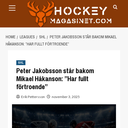
Primary
Skip
Menu
to
content
HOME
LEAGUES
SHL
PETER JAKOBSSON STÅR BAKOM MIKAEL
HÅKANSON: ”HAR FULLT FÖRTROENDE”
SHL
Peter Jakobsson står bakom
Mikael Håkanson: ”Har fullt
förtroende”
Erik Pettersson
november 3, 2025