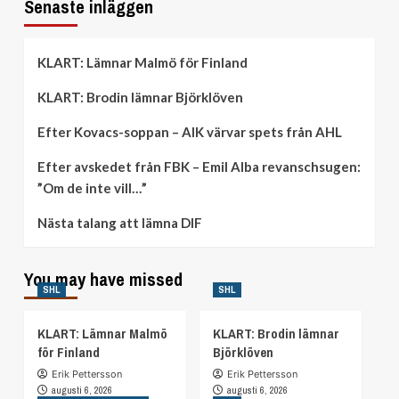
Senaste inläggen
KLART: Lämnar Malmö för Finland
KLART: Brodin lämnar Björklöven
Efter Kovacs-soppan – AIK värvar spets från AHL
Efter avskedet från FBK – Emil Alba revanschsugen:
”Om de inte vill…”
Nästa talang att lämna DIF
You may have missed
SHL
SHL
KLART: Lämnar Malmö
KLART: Brodin lämnar
för Finland
Björklöven
Erik Pettersson
Erik Pettersson
augusti 6, 2026
augusti 6, 2026