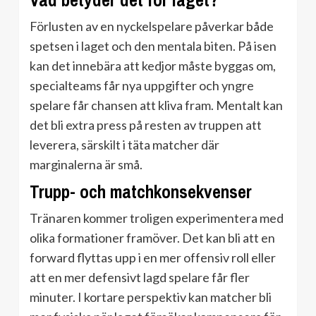
Vad betyder det för laget?
Förlusten av en nyckelspelare påverkar både
spetsen i laget och den mentala biten. På isen
kan det innebära att kedjor måste byggas om,
specialteams får nya uppgifter och yngre
spelare får chansen att kliva fram. Mentalt kan
det bli extra press på resten av truppen att
leverera, särskilt i täta matcher där
marginalerna är små.
Trupp- och matchkonsekvenser
Tränaren kommer troligen experimentera med
olika formationer framöver. Det kan bli att en
forward flyttas upp i en mer offensiv roll eller
att en mer defensivt lagd spelare får fler
minuter. I kortare perspektiv kan matcher bli