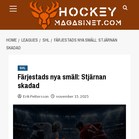
Primary
Skip
Menu
to
content
HOME
LEAGUES
SHL
FÄRJESTADS NYA SMÄLL: STJÄRNAN
SKADAD
SHL
Färjestads nya smäll: Stjärnan
skadad
Erik Pettersson
november 15, 2025