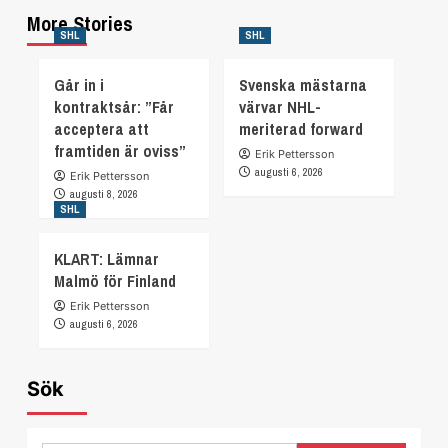
More Stories
SHL
SHL
Går in i
Svenska mästarna
kontraktsår: ”Får
värvar NHL-
acceptera att
meriterad forward
framtiden är oviss”
Erik Pettersson
augusti 6, 2026
Erik Pettersson
augusti 8, 2026
SHL
KLART: Lämnar
Malmö för Finland
Erik Pettersson
augusti 6, 2026
Sök