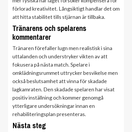
mer fysiska när laget försöker kompensera för
förlorad kreativitet. Långsiktigt handlar det om
att hitta stabilitet tills stjärnan är tillbaka.
Tränarens och spelarens
kommentarer
Tränaren förefaller lugn men realistisk i sina
uttalanden och understryker vikten av att
fokusera på nästa match. Spelare i
omklädningsrummet uttrycker besvikelse men
också beslutsamhet att vinna för skadade
lagkamraten. Den skadade spelaren har visat
positiv inställning och kommer genomgå
ytterligare undersökningar innan en
rehabiliteringsplan presenteras.
Nästa steg