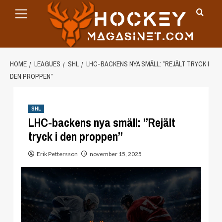
Primary
Skip
Menu
to
content
HOME
LEAGUES
SHL
LHC-BACKENS NYA SMÄLL: ”REJÄLT TRYCK I
DEN PROPPEN”
SHL
LHC-backens nya smäll: ”Rejält
tryck i den proppen”
Erik Pettersson
november 15, 2025