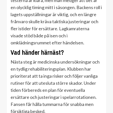
testerna är klara, men man medger att det är
en olycklig timing mitt i säsongen. Backens roll i
lagets uppställningar är viktig, och en längre
frånvaro skulle kräva taktiska justeringar och
fler istider för ersättare. Lagkamraterna
visade stöd både på isen och i
omklädningsrummet efter händelsen.
Vad händer härnäst?
Nästa steg är medicinska undersökningar och
en tydlig rehabiliteringsplan. Klubben har
prioriterat att ta inga risker och följer vanliga
rutiner för att utesluta större skador. Under
tiden förbereds en plan för eventuella
ersättare och justeringar i spelarrotationen.
Fansen får hålla tummarna för snabba men
försiktiga besked.