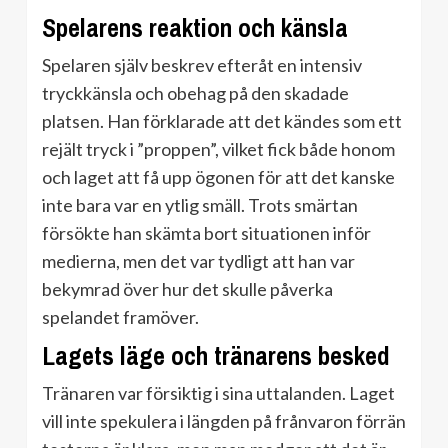
Spelarens reaktion och känsla
Spelaren själv beskrev efteråt en intensiv
tryckkänsla och obehag på den skadade
platsen. Han förklarade att det kändes som ett
rejält tryck i ”proppen”, vilket fick både honom
och laget att få upp ögonen för att det kanske
inte bara var en ytlig smäll. Trots smärtan
försökte han skämta bort situationen inför
medierna, men det var tydligt att han var
bekymrad över hur det skulle påverka
spelandet framöver.
Lagets läge och tränarens besked
Tränaren var försiktig i sina uttalanden. Laget
vill inte spekulera i längden på frånvaron förrän