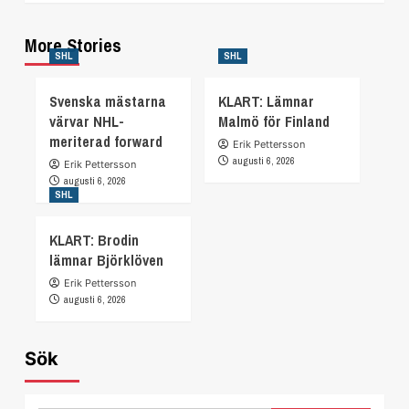
More Stories
SHL
SHL
Svenska mästarna
KLART: Lämnar
värvar NHL-
Malmö för Finland
meriterad forward
Erik Pettersson
augusti 6, 2026
Erik Pettersson
augusti 6, 2026
SHL
KLART: Brodin
lämnar Björklöven
Erik Pettersson
augusti 6, 2026
Sök