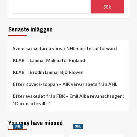
Sök
Senaste inläggen
Svenska mästarna värvar NHL-meriterad forward
KLART: Lämnar Malmö för Finland
KLART: Brodin lämnar Björklöven
Efter Kovacs-soppan – AIK värvar spets från AHL
Efter avskedet från FBK – Emil Alba revanschsugen:
”Om de inte vill…”
You may have missed
SHL
SHL