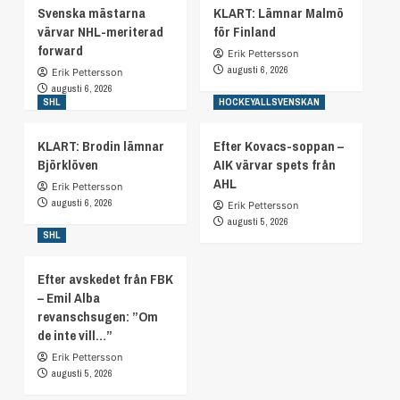
Svenska mästarna
KLART: Lämnar Malmö
värvar NHL-meriterad
för Finland
forward
Erik Pettersson
augusti 6, 2026
Erik Pettersson
augusti 6, 2026
SHL
HOCKEYALLSVENSKAN
KLART: Brodin lämnar
Efter Kovacs-soppan –
Björklöven
AIK värvar spets från
AHL
Erik Pettersson
augusti 6, 2026
Erik Pettersson
augusti 5, 2026
SHL
Efter avskedet från FBK
– Emil Alba
revanschsugen: ”Om
de inte vill…”
Erik Pettersson
augusti 5, 2026