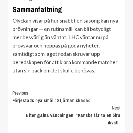
Sammanfattning
Olyckan visar på hur snabbt en säsong kan nya
prövningar — en rutinsmäll kan bli betydligt
mer besvärlig än väntat. LHC väntar nu på
provsvar och hoppas på goda nyheter,
samtidigt som laget redan skruvar upp
beredskapen för att klara kommande matcher
utan sin back om det skulle behövas.
Continue
Previous
Färjestads nya smäll: Stjärnan skadad
Reading
Next
Efter galna vändningen: ”Kanske får ta en bira
ikväll”