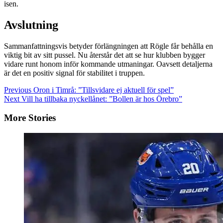
isen.
Avslutning
Sammanfattningsvis betyder förlängningen att Rögle får behålla en
viktig bit av sitt pussel. Nu återstår det att se hur klubben bygger
vidare runt honom inför kommande utmaningar. Oavsett detaljerna
är det en positiv signal för stabilitet i truppen.
Continue
Previous
Oron i Timrå: ”Tillsvidare ej aktuell för spel”
Next
Vill ha tillbaka nyckellånet: ”Bollen är hos Örebro”
Reading
More Stories