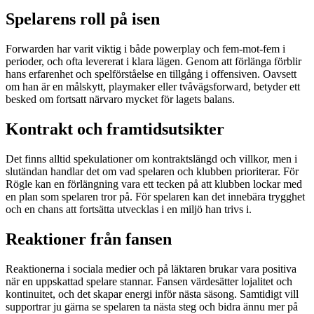
Spelarens roll på isen
Forwarden har varit viktig i både powerplay och fem-mot-fem i
perioder, och ofta levererat i klara lägen. Genom att förlänga förblir
hans erfarenhet och spelförståelse en tillgång i offensiven. Oavsett
om han är en målskytt, playmaker eller tvåvägsforward, betyder ett
besked om fortsatt närvaro mycket för lagets balans.
Kontrakt och framtidsutsikter
Det finns alltid spekulationer om kontraktslängd och villkor, men i
slutändan handlar det om vad spelaren och klubben prioriterar. För
Rögle kan en förlängning vara ett tecken på att klubben lockar med
en plan som spelaren tror på. För spelaren kan det innebära trygghet
och en chans att fortsätta utvecklas i en miljö han trivs i.
Reaktioner från fansen
Reaktionerna i sociala medier och på läktaren brukar vara positiva
när en uppskattad spelare stannar. Fansen värdesätter lojalitet och
kontinuitet, och det skapar energi inför nästa säsong. Samtidigt vill
supportrar ju gärna se spelaren ta nästa steg och bidra ännu mer på