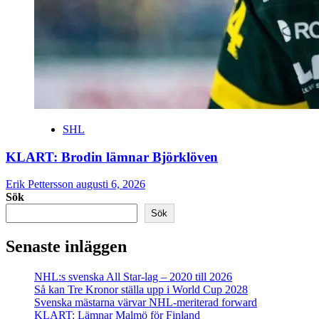
SHL
KLART: Brodin lämnar Björklöven
Erik Pettersson
augusti 6, 2026
Sök
Sök
Senaste inläggen
NHL:s svenska All Star-lag – 2020 till 2026
Så kan Tre Kronor ställa upp i World Cup 2028
Svenska mästarna värvar NHL-meriterad forward
KLART: Lämnar Malmö för Finland