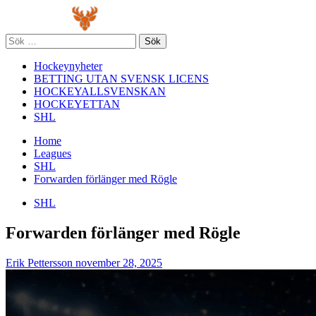
Skip
Primary
to
Menu
content
Sök
efter:
Hockeynyheter
BETTING UTAN SVENSK LICENS
HOCKEYALLSVENSKAN
HOCKEYETTAN
SHL
Home
Leagues
SHL
Forwarden förlänger med Rögle
SHL
Forwarden förlänger med Rögle
Erik Pettersson
november 28, 2025