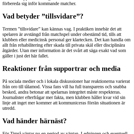
förbereda sig inför kommande matcher.
Vad betyder ”tillsvidare”?
Termen ”tillsvidare” kan kännas vag. I praktiken innebär det att
spelaren är avstängd från matchspel under obestämd tid, tills att
klubben eller medicinsk personal ger klartecken. Det kan handla om
allt från rehabilitering efter skada till privata skäl eller disciplinära
åtgärder. Utan mer information är det svårt att säga exakt vad som
gäller i just det här fallet.
Reaktioner från supportrar och media
På sociala medier och i lokala diskussioner har reaktionerna varierat
från oro till tålamod. Vissa fans vill ha full transparens och snabba
besked, andra betonar att spelarnas integritet måste respekteras.
Journalister efterfrågar mer fakta, men klubben håller kvar vid sin
linje att inget mer kommer att kommuniceras förrän situationen är
utredd.
Vad händer härnäst?
För Timrå väntar nu en period av väntan. Ledningen och eventuell