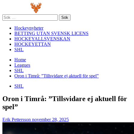
Skip
Primary
to
Menu
content
Sök
efter:
Hockeynyheter
BETTING UTAN SVENSK LICENS
HOCKEYALLSVENSKAN
HOCKEYETTAN
SHL
Home
Leagues
SHL
Oron i Timrå: ”Tillsvidare ej aktuell för spel”
SHL
Oron i Timrå: ”Tillsvidare ej aktuell för
spel”
Erik Pettersson
november 28, 2025