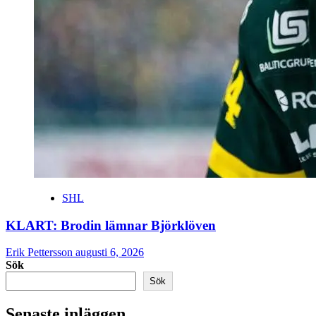
SHL
KLART: Brodin lämnar Björklöven
Erik Pettersson
augusti 6, 2026
Sök
Sök
Senaste inläggen