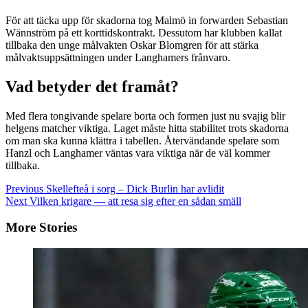
För att täcka upp för skadorna tog Malmö in forwarden Sebastian
Wännström på ett korttidskontrakt. Dessutom har klubben kallat
tillbaka den unge målvakten Oskar Blomgren för att stärka
målvaktsuppsättningen under Langhamers frånvaro.
Vad betyder det framåt?
Med flera tongivande spelare borta och formen just nu svajig blir
helgens matcher viktiga. Laget måste hitta stabilitet trots skadorna
om man ska kunna klättra i tabellen. Återvändande spelare som
Hanzl och Langhamer väntas vara viktiga när de väl kommer
tillbaka.
Continue
Previous
Skellefteå i sorg – Dick Burlin har avlidit
Next
Vilken krigare — att resa sig efter en sådan smäll
Reading
More Stories