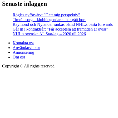
Senaste inläggen
Rögles nyförvärv: ”Gett mig perspektiv”
Timrå i sorg – klubblegendaren har gått bort
Raymond och Nylander rankas bland NHL:s bästa forwards
Går in i kontraktsår: ”Får acceptera att framtiden är oviss”
NHL:s svenska All Star-lag – 2020 till 2026
Kontakta oss
Användarvillkor
Annonsering
Om oss
Copyright © All rights reserved.