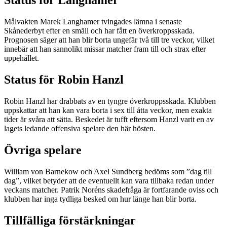
Status för Langhamer
Målvakten Marek Langhamer tvingades lämna i senaste
Skånederbyt efter en smäll och har fått en överkroppsskada.
Prognosen säger att han blir borta ungefär två till tre veckor, vilket
innebär att han sannolikt missar matcher fram till och strax efter
uppehållet.
Status för Robin Hanzl
Robin Hanzl har drabbats av en tyngre överkroppsskada. Klubben
uppskattar att han kan vara borta i sex till åtta veckor, men exakta
tider är svåra att sätta. Beskedet är tufft eftersom Hanzl varit en av
lagets ledande offensiva spelare den här hösten.
Övriga spelare
William von Barnekow och Axel Sundberg bedöms som ”dag till
dag”, vilket betyder att de eventuellt kan vara tillbaka redan under
veckans matcher. Patrik Noréns skadefråga är fortfarande oviss och
klubben har inga tydliga besked om hur länge han blir borta.
Tillfälliga förstärkningar