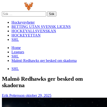
Skip
Primary
to
Menu
content
Sök
efter:
Hockeynyheter
BETTING UTAN SVENSK LICENS
HOCKEYALLSVENSKAN
HOCKEYETTAN
SHL
Home
Leagues
SHL
Malmö Redhawks ger besked om skadorna
SHL
Malmö Redhawks ger besked om
skadorna
Erik Pettersson
oktober 29, 2025